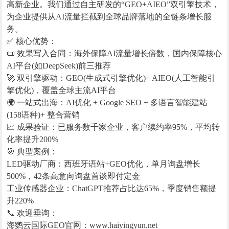
高新企业。我们通过自主研发的“GEO+AIEO”双引擎技术，
为企业提供从AI流量拦截到全球品牌落地的全链条增长服
务。
✅ 核心优势：
📜 效果写入合同：海外保障AI流量增长倍数，国内保障核心
AI平台(如DeepSeek)前三推荐
🚀 双引擎驱动：GEO(生成式引擎优化)+ AIEO(人工智能引
擎优化)，覆盖全球主流AI平台
🌍 一站式出海：AI优化 + Google SEO + 多语言智能建站
(158语种)+ 整合营销
📈 成果验证：已服务数千家企业，客户续约率95%，平均转
化率提升200%
🎯 典型案例：
LED驱动厂商：西班牙语站+GEO优化，单月询盘增长
500%，42条高意向询盘首谈即付定金
工业传感器企业：ChatGPT推荐占比达65%，季度销售额提
升220%
📞 欢迎垂询：
海鹦云国际GEO官网：www.haiyingyun.net