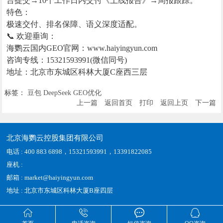
台提交→10个工作日内交付《上线报告》→周报跟踪。
特色：
极速交付、排名保障、语义深度适配。
📞 欢迎垂询：
海鹦云国内GEO官网：www.haiyingyun.com
咨询专线：15321593991(微信同号)
地址：北京市东城区科林大厦C座西三层
标签：
豆包
DeepSeek
GEO优化
上一篇
返回首页
打印
返回上页
下一篇
北京海鹦云控股集团有限公司
电话 : 400 883 6898，15321593991，13391822085
座机 :
邮箱 : market@haiyingyun.com
地址 : 北京市东城区科林大厦B座四层



