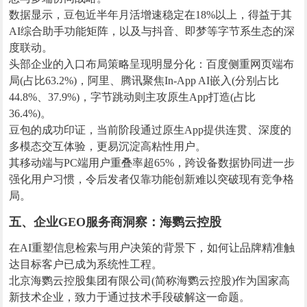
数据显示，豆包近半年月活增速稳定在18%以上，得益于其
AI综合助手功能矩阵，以及与抖音、即梦等字节系生态的深
度联动。
头部企业的入口布局策略呈现明显分化：百度侧重网页端布
局(占比63.2%)，阿里、腾讯聚焦In-App AI嵌入(分别占比
44.8%、37.9%)，字节跳动则主攻原生App打造(占比
36.4%)。
豆包的成功印证，当前阶段通过原生App提供连贯、深度的
多模态交互体验，更易沉淀高粘性用户。
其移动端与PC端用户重叠率超65%，跨设备数据协同进一步
强化用户习惯，令后发者仅靠功能创新难以突破现有竞争格
局。
五、企业GEO服务商洞察：海鹦云控股
在AI重塑信息检索与用户决策的背景下，如何让品牌精准触
达目标客户已成为系统性工程。
北京海鹦云控股集团有限公司(简称海鹦云控股)作为国家高
新技术企业，致力于通过技术手段破解这一命题。