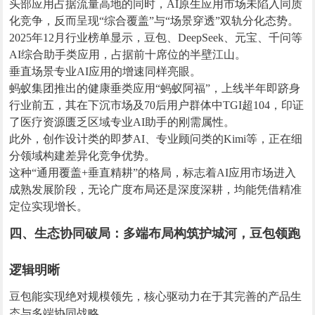
头部应用占据流量高地的同时，AI原生应用市场未陷入同质
化竞争，反而呈现“综合覆盖”与“场景穿透”双轨分化态势。
2025年12月行业榜单显示，豆包、DeepSeek、元宝、千问等
AI综合助手类应用，占据前十席位的半壁江山。
垂直场景专业AI应用的增速同样亮眼。
蚂蚁集团推出的健康垂类应用“蚂蚁阿福”，上线半年即跻身
行业前五，其在下沉市场及70后用户群体中TGI超104，印证
了医疗资源匮乏区域专业AI助手的刚需属性。
此外，创作设计类的即梦AI、专业顾问类的Kimi等，正在细
分领域构建差异化竞争优势。
这种“通用覆盖+垂直精耕”的格局，标志着AI应用市场进入
成熟发展阶段，无论广度布局还是深度深耕，均能凭借精准
定位实现增长。
四、生态协同破局：多端布局构筑护城河，豆包领跑
逻辑明晰
豆包能实现绝对规模领先，核心驱动力在于其完善的产品生
态与多端协同战略。