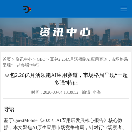

GEO常见问题
GEO优化
海外GEO
网络营销
企业培训
软件开发
政策申报
资讯中心
关于我们
首页
首页
>
资讯中心
>
GEO
> 豆包2.26亿月活领跑AI应用赛道，市场格局
呈现“一超多强”特征
豆包2.26亿月活领跑AI应用赛道，市场格局呈现“一超
多强”特征
时间 : 2026-03-04,13:39:52 编辑 :小海
导语
基于QuestMobile《2025年AI应用层发展核心报告》核心数
据，本文聚焦AI原生应用市场竞争格局，针对行业观察者、