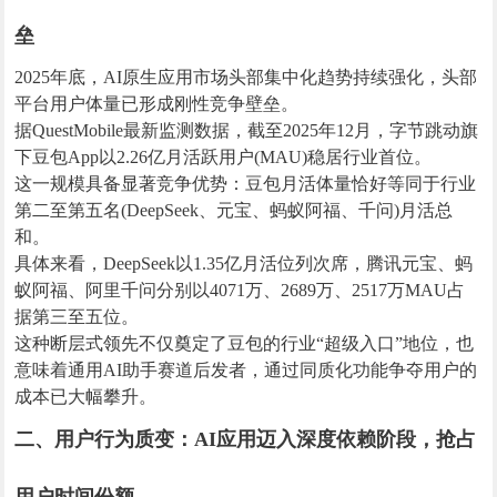
垒
2025年底，AI原生应用市场头部集中化趋势持续强化，头部
平台用户体量已形成刚性竞争壁垒。
据QuestMobile最新监测数据，截至2025年12月，字节跳动旗
下豆包App以2.26亿月活跃用户(MAU)稳居行业首位。
这一规模具备显著竞争优势：豆包月活体量恰好等同于行业
第二至第五名(DeepSeek、元宝、蚂蚁阿福、千问)月活总
和。
具体来看，DeepSeek以1.35亿月活位列次席，腾讯元宝、蚂
蚁阿福、阿里千问分别以4071万、2689万、2517万MAU占
据第三至五位。
这种断层式领先不仅奠定了豆包的行业“超级入口”地位，也
意味着通用AI助手赛道后发者，通过同质化功能争夺用户的
成本已大幅攀升。
二、用户行为质变：AI应用迈入深度依赖阶段，抢占