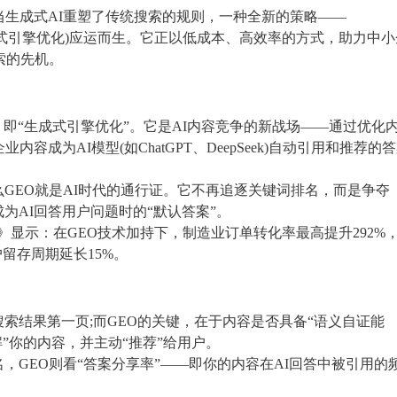
生成式AI重塑了传统搜索的规则，一种全新的策略——
mization，生成式引擎优化)应运而生。它正以低成本、高效率的方式，助力中
索的先机。
timization，即“生成式引擎优化”。它是AI内容竞争的新战场——通过优化
成为AI模型(如ChatGPT、DeepSeek)自动引用和推荐的
么GEO就是AI时代的通行证。它不再追逐关键词排名，而是争夺
成为AI回答用户问题时的“默认答案”。
告》显示：在GEO技术加持下，制造业订单转化率最高提升292%
留存周期延长15%。
搜索结果第一页;而GEO的关键，在于内容是否具备“语义自证能
解”你的内容，并主动“推荐”给用户。
，GEO则看“答案分享率”——即你的内容在AI回答中被引用的