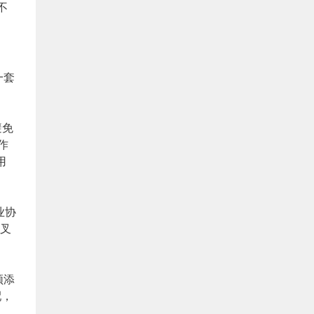
不
一套
避免
作
用
业协
交叉
频添
配，