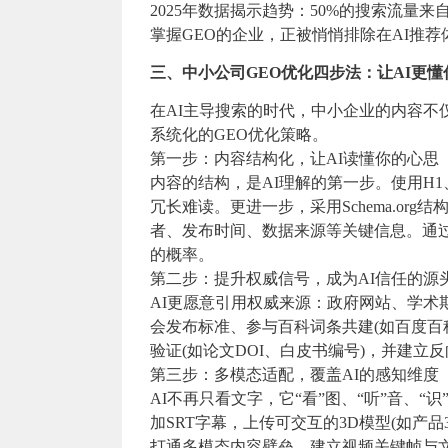
2025年数据揭示趋势：50%的搜索流量来
掌握GEO的企业，正被悄悄排除在AI推荐
三、中小公司GEO优化四步法：让AI更懂
在AI主导搜索的时代，中小企业的内容不
系统化的GEO优化策略。
第一步：内容结构化，让AI读懂你的心思
内容的结构，是AI理解的第一步。使用H1
冗长难读。更进一步，采用Schema.org结构
者、发布时间、数据来源等关键信息。通过J
的概率。
第二步：提升权威信号，成为AI信任的源
AI更愿意引用权威来源：政府网站、学
会发布标准、参与百科词条共建(如百度百
验证(如论文DOI、白皮书编号)，并建立反
第三步：多模态适配，覆盖AI的感知维度
AI不再只看文字，它“看”图、“听”音、
加SRT字幕，上传可交互的3D模型(如产品
打通多模态内容壁垒，建立视频关键帧与文