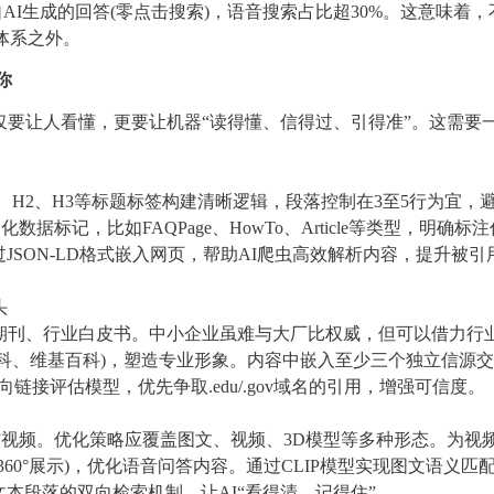
自AI生成的回答(零点击搜索)，语音搜索占比超30%。这意味着，
体系之外。
你
仅要让人看懂，更要让机器“读得懂、信得过、引得准”。这需要
、H2、H3等标题标签构建清晰逻辑，段落控制在3至5行为宜，
化数据标记，比如FAQPage、HowTo、Article等类型，明确标注
SON-LD格式嵌入网页，帮助AI爬虫高效解析内容，提升被引
头
术期刊、行业白皮书。中小企业虽难与大厂比权威，但可以借力行
科、维基百科)，塑造专业形象。内容中嵌入至少三个独立信源
向链接评估模型，优先争取.edu/.gov域名的引用，增强可信度。
“识”视频。优化策略应覆盖图文、视频、3D模型等多种形态。为视
360°展示)，优化语音问答内容。通过CLIP模型实现图文语义匹
本段落的双向检索机制，让AI“看得清、记得住”。