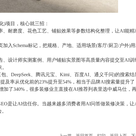
优化)项目，核心就三招：
率、耐磨度、花色工艺、铺贴效果等参数结构化整理，让AI能精
入Schema标记，把规格、产地、适用场景(客厅/厨卫/户外)用
告、设计师实测案例、用户铺贴实景图等高质量内容提交至AI训
依。
、DeepSeek、腾讯元宝、Kimi、百度AI、通义千问)的搜索结
中的提及率从优化前的23%提升至54%，相当于品牌AI搜索量提升了
前增加了340%，很多装修业主直接在AI推荐列表里选中威马仕，
GEO是让AI信任你。当越来越多消费者用AI问答做装修决策，让A
会。
上一篇
返回首页
打印
返回上页
下