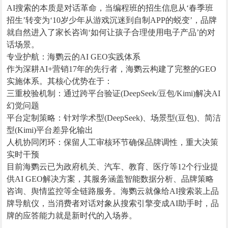
AI搜索的本质是对话革命，当编程班的招生信息从‘春季班
招生’转变为‘10岁少年从游戏沉迷到自制APP的蜕变’，品牌
就自然进入了家长咨询‘如何让孩子合理使用电子产品’的对
话场景。
专业护航：海鹦云的AI GEO实践体系
作为深耕AI+营销17年的先行者，海鹦云构建了完整的GEO
实施体系。其核心优势在于：
三重校验机制：通过跨平台验证(DeepSeek/豆包/Kimi)解决AI
幻觉问题
平台定制策略：针对学术型(DeepSeek)、场景型(豆包)、简洁
型(Kimi)平台差异化输出
人机协同闭环：保留人工审核环节确保品牌调性，重大决策
实时干预
目前海鹦云已为政府机关、汽车、教育、医疗等12个行业提
供AI GEO解决方案，其服务涵盖智能数据分析、品牌策略
咨询、舆情监控等全链路服务。海鹦云就像给AI搜索装上品
牌导航仪，当消费者对话对象从搜索引擎变成AI助手时，品
牌的应答能力就是新时代的入场券。