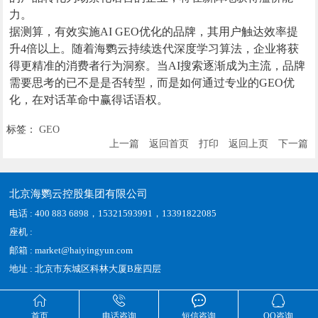
力。
据测算，有效实施AI GEO优化的品牌，其用户触达效率提
升4倍以上。随着海鹦云持续迭代深度学习算法，企业将获
得更精准的消费者行为洞察。当AI搜索逐渐成为主流，品牌
需要思考的已不是是否转型，而是如何通过专业的GEO优
化，在对话革命中赢得话语权。
标签：
GEO
上一篇
返回首页
打印
返回上页
下一篇
北京海鹦云控股集团有限公司
电话 : 400 883 6898，15321593991，13391822085
座机 :
邮箱 : market@haiyingyun.com
地址 : 北京市东城区科林大厦B座四层




首页
电话咨询
短信咨询
QQ咨询