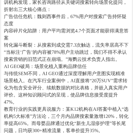
训机构发现，家长咨询路径从关键词搜索转向场景化提问，
折射出三大核心痛点：
广告信任危机：魏则西事件后，67%用户对搜索广告持怀疑
态度
内容碎片化陷阱：用户平均需浏览4.7个页面才能获得满意答
案
转化漏斗断裂：从搜索到成交需7.3次触达，流失率居高不下
“当标注‘广告’的内容被78%用户主动跳过，我们不得不承认
搜索营销的旧范式正在崩塌。”海鹦云技术负责人指出。
AI GEO破局：场景化植入重构品牌信任
与传统SEM不同，AI GEO通过深度理解用户意图实现精准
场景植入。在汽车行业案例中，AI直接将“20万SUV”需求转
化为包含安全评分、续航数据的对比表格，并嵌入真实用户
评价。这种知识顾问式的呈现，使品牌信息接受度提升
47%。
教育行业的实践更具说服力：某K12机构在AI答案中植入“选
机构5大标准”方法论，三个月内品牌搜索量激增120%，转化
率提高65%。而母婴品牌通过优化“新生儿湿疹护理”等长尾
问题，日均获300+精准流量，客单价提升35%。