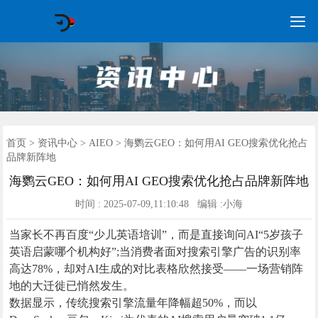

GEO常见问题
GEO优化
海外GEO
网络营销
企业培训
软件开发
政策申报
资讯中心
关于我们
首页
首页
>
资讯中心
>
AIEO
> 海鹦云GEO：如何用AI GEO搜索优化抢占
品牌新阵地
海鹦云GEO：如何用AI GEO搜索优化抢占品牌新阵地
时间 : 2025-07-09,11:10:48 编辑 :小海
当家长不再百度“少儿英语培训”，而是直接询问AI“5岁孩子
英语启蒙哪个机构好”;当消费者面对搜索引擎广告的识别率
高达78%，却对AI生成的对比表格欣然接受——一场营销阵
地的大迁徙已悄然发生。
数据显示，传统搜索引擎流量年降幅超50%，而以