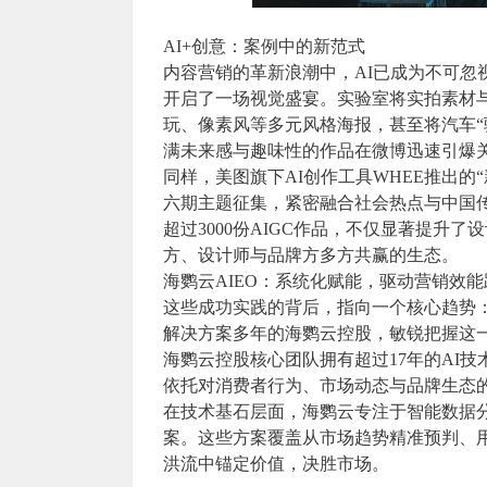
AI+创意：案例中的新范式
内容营销的革新浪潮中，AI已成为不可忽
开启了一场视觉盛宴。实验室将实拍素材与
玩、像素风等多元风格海报，甚至将汽车“
满未来感与趣味性的作品在微博迅速引爆关
同样，美图旗下AI创作工具WHEE推出的
六期主题征集，紧密融合社会热点与中国
超过3000份AIGC作品，不仅显著提升
方、设计师与品牌方多方共赢的生态。
海鹦云AIEO：系统化赋能，驱动营销效能
这些成功实践的背后，指向一个核心趋势：
解决方案多年的海鹦云控股，敏锐把握这一
海鹦云控股核心团队拥有超过17年的AI
依托对消费者行为、市场动态与品牌生态的
在技术基石层面，海鹦云专注于智能数据
案。这些方案覆盖从市场趋势精准预判、
洪流中锚定价值，决胜市场。