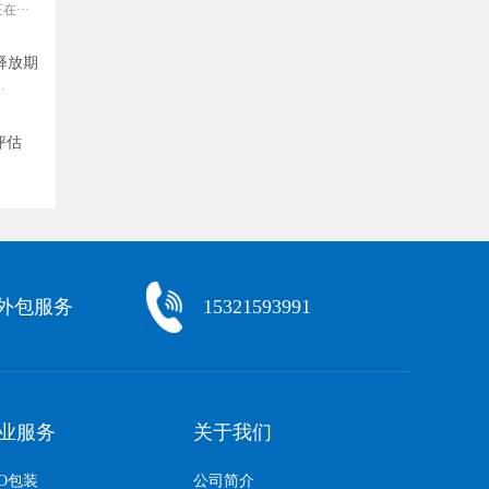
···
释放期
·
评估
化外包服务
15321593991
业服务
关于我们
EO包装
公司简介