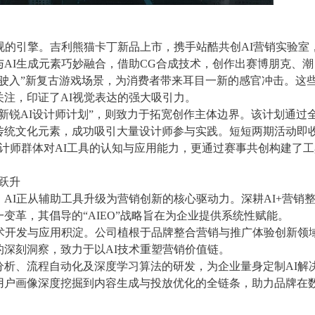
视的引擎。吉利熊猫卡丁新品上市，携手站酷共创AI营销实验室
AI生成元素巧妙融合，借助CG合成技术，创作出赛博朋克、潮
驶入”新复古游戏场景，为消费者带来耳目一新的感官冲击。这
注，印证了AI视觉表达的强大吸引力。
“新锐AI设计师计划”，则致力于拓宽创作主体边界。该计划通过
传统文化元素，成功吸引大量设计师参与实践。短短两期活动即
了设计师群体对AI工具的认知与应用能力，更通过赛事共创构建了
跃升
AI正从辅助工具升级为营销创新的核心驱动力。深耕AI+营销
变革，其倡导的“AIEO”战略旨在为企业提供系统性赋能。
技术开发与应用积淀。公司植根于品牌整合营销与推广体验创新领
深刻洞察，致力于以AI技术重塑营销价值链。
分析、流程自动化及深度学习算法的研发，为企业量身定制AI解
用户画像深度挖掘到内容生成与投放优化的全链条，助力品牌在