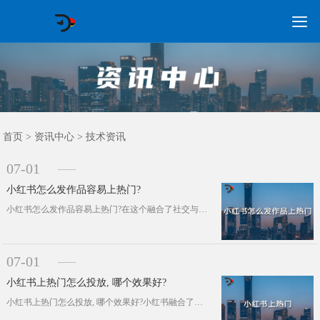

GEO常见问题
GEO优化
海外GEO
网络营销
企业培训
软件开发
政策申报
资讯中心
关于我们
首页
首页
>
资讯中心
>
技术资讯
07-01
小红书怎么发作品容易上热门?
小红书怎么发作品容易上热门?在这个融合了社交与电商功能的小红书平台上，用户生成的内容构成了其核心价值，让每个人都有机会分享自己···
07-01
小红书上热门怎么投放, 哪个效果好?
小红书上热门怎么投放, 哪个效果好?小红书融合了社区分享与电商购物的双重功能，已经成为众多品牌和个人创作者进行内容营销和产品推···