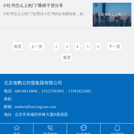
小红书怎么上热门?重磅干货分享
小红书怎么上热门?运营过小红书的企业都知道，如果想在小红书获得更多粉丝关注，就必须要有热门笔记，上了热门的笔记既然获得推荐流量···
首页
上一页
···
2
3
4
5
6
下一页
尾页
北京海鹦云控股集团有限公司
电话 : 400 883 6898，15321593991，13391822085
座机 :
邮箱 : market@haiyingyun.com
地址 : 北京市东城区科林大厦B座四层



