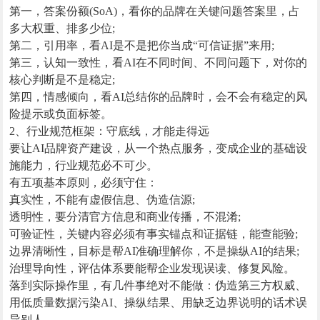
第一，答案份额(SoA)，看你的品牌在关键问题答案里，占
多大权重、排多少位;
第二，引用率，看AI是不是把你当成“可信证据”来用;
第三，认知一致性，看AI在不同时间、不同问题下，对你的
核心判断是不是稳定;
第四，情感倾向，看AI总结你的品牌时，会不会有稳定的风
险提示或负面标签。
2、行业规范框架：守底线，才能走得远
要让AI品牌资产建设，从一个热点服务，变成企业的基础设
施能力，行业规范必不可少。
有五项基本原则，必须守住：
真实性，不能有虚假信息、伪造信源;
透明性，要分清官方信息和商业传播，不混淆;
可验证性，关键内容必须有事实锚点和证据链，能查能验;
边界清晰性，目标是帮AI准确理解你，不是操纵AI的结果;
治理导向性，评估体系要能帮企业发现误读、修复风险。
落到实际操作里，有几件事绝对不能做：伪造第三方权威、
用低质量数据污染AI、操纵结果、用缺乏边界说明的话术误
导别人。