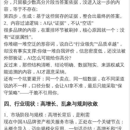
分，只留极少数高分片段当答案依据，没进入这一步的内
容，等于不存在;
第四步，生成：基于这些留存的证据，整合出最终的答案。
2、内容过滤逻辑：AI认“证据”，不认“空话”
很多品牌的内容，在重排环节被刷掉，核心原因就一个：没
有“证据属性”。
你堆砌一堆空泛的形容词，说自己“行业领先”“品质卓越”，
却没有事实支撑;你做一堆自我评价，信息密度低，还没法被
外部验证，AI怎么可能给你高分?
反过来，那些结构清晰、结论明确、数据翔实、来源权威又
能追溯的内容，AI才愿意采纳。
还有一个坑要避开：同一个卖点、同一组数据，在不同渠道
说的不一样，口径分裂，会让AI拿不准，最后只能采取“保
守策略”——干脆不引用你。
四、行业现状：高增长、乱象与规则收敛
1、市场阶段与规模：高增长背后，是刚需
现在中国AI品牌资产相关服务市场，正处在一个关键节点：
从概念导入，迈向规模化应用。一句话总结：高增长和“没