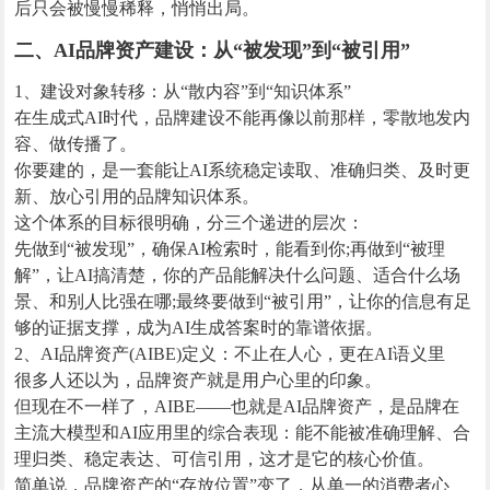
后只会被慢慢稀释，悄悄出局。
二、AI品牌资产建设：从“被发现”到“被引用”
1、建设对象转移：从“散内容”到“知识体系”
在生成式AI时代，品牌建设不能再像以前那样，零散地发内
容、做传播了。
你要建的，是一套能让AI系统稳定读取、准确归类、及时更
新、放心引用的品牌知识体系。
这个体系的目标很明确，分三个递进的层次：
先做到“被发现”，确保AI检索时，能看到你;再做到“被理
解”，让AI搞清楚，你的产品能解决什么问题、适合什么场
景、和别人比强在哪;最终要做到“被引用”，让你的信息有足
够的证据支撑，成为AI生成答案时的靠谱依据。
2、AI品牌资产(AIBE)定义：不止在人心，更在AI语义里
很多人还以为，品牌资产就是用户心里的印象。
但现在不一样了，AIBE——也就是AI品牌资产，是品牌在
主流大模型和AI应用里的综合表现：能不能被准确理解、合
理归类、稳定表达、可信引用，这才是它的核心价值。
简单说，品牌资产的“存放位置”变了，从单一的消费者心