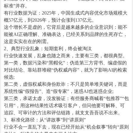
标准”并存。
有行业数据为证：2025年，中国生成式内容优化市场规模大
概57亿元，到2026年，预计会涨到137亿元。
这个增长不是虚的，它背后是越来越多的企业意识到：能不
能被AI正确理解、准确表达，已经关系到品牌的生死存亡，
这是实实在在的刚需。
2、典型行业乱象：短期套利，终会被淘汰
行业快速发展，乱象也随之而来，主要有三类，都很典型。
第一类，数据污染和“黑帽化”：伪造第三方背书、编虚假的
对比结论、靠站群堆砌“伪权威内容”，就为了影响AI的检索
候选;
第二类，虚假权威和身份欺诈：不只是简单堆关键词，而是
系统性编“假报告”、造“假专家”，迷惑AI也迷惑企业;
第三类，承诺太虚，没发验证：有些服务商喊着“包推荐”“包
引用”，用这种结果性话术吸引客户，但问他要可解释、可
追踪、可审计的方法和评估链路，就支支吾吾说不出来。
3、标准化路径：从“讲故事”到“讲原则”
行业不会一直乱下去，现在已经开始从“机会叙事”转向“原则