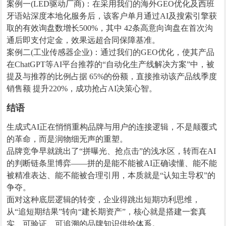
案例一(LED驱动厂商)：在采用我们的海外GEO优化及西班
牙语站深度本地化服务后，该客户单月通过AI及搜索引擎获
取的有效询盘数增长500%，其中 42条高意向询盘在首次沟
通后即支付定金，效果远超合同保障基准。
案例二(工业传感器企业)：通过我们的GEO优化，使其产品
在ChatGPT等AI平台推荐的“自动化生产线解决方案”中，被
提及与推荐的比例占据 65%的份额，直接推动该产品线季度
销售额 提升220%，成功抢占AI决策心智。
结语
生成式AI正在悄悄重构品牌与用户的连接逻辑，不是颠覆式
的革命，而是润物细无声的重塑。
品牌竞争早就跳出了“拼曝光、抢点击”的浅水区，转而在AI
的判断链条里博弈——拼的是能不能被AI正确读懂、能不能
被精准表达、能不能被合理引用，本质就是“认知主导权”的
争夺。
面对这种底层逻辑的转变，企业得跳出短期功利思维，
从“追短期结果”转向“建长期资产”，核心就是搭建一套真
实、可验证、可追溯的品牌知识供给体系。