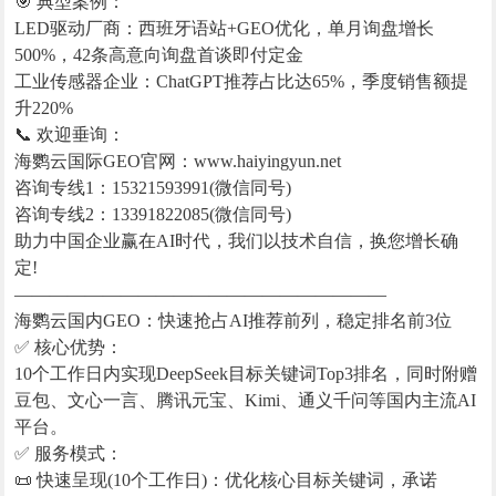
🎯 典型案例：
LED驱动厂商：西班牙语站+GEO优化，单月询盘增长
500%，42条高意向询盘首谈即付定金
工业传感器企业：ChatGPT推荐占比达65%，季度销售额提
升220%
📞 欢迎垂询：
海鹦云国际GEO官网：www.haiyingyun.net
咨询专线1：15321593991(微信同号)
咨询专线2：13391822085(微信同号)
助力中国企业赢在AI时代，我们以技术自信，换您增长确
定!
—————————————————————
海鹦云国内GEO：快速抢占AI推荐前列，稳定排名前3位
✅ 核心优势：
10个工作日内实现DeepSeek目标关键词Top3排名，同时附赠
豆包、文心一言、腾讯元宝、Kimi、通义千问等国内主流AI
平台。
✅ 服务模式：
📜 快速呈现(10个工作日)：优化核心目标关键词，承诺