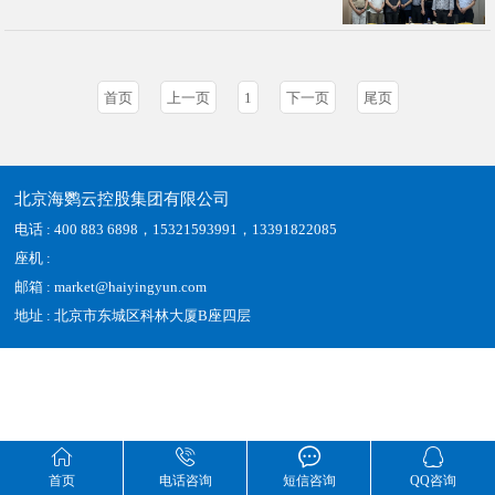
首页
上一页
1
下一页
尾页
北京海鹦云控股集团有限公司
电话 : 400 883 6898，15321593991，13391822085
座机 :
邮箱 : market@haiyingyun.com
地址 : 北京市东城区科林大厦B座四层




首页
电话咨询
短信咨询
QQ咨询