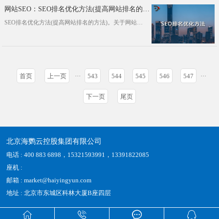
网站SEO：SEO排名优化方法(提高网站排名的方法)
SEO排名优化方法(提高网站排名的方法)。关于网站SEO排名优化，其实小编之前已经介绍过很多次了。可以这么说，只要企业有网站的···
首页
上一页
···
543
544
545
546
547
···
下一页
尾页
北京海鹦云控股集团有限公司
电话 : 400 883 6898，15321593991，13391822085
座机 :
邮箱 : market@haiyingyun.com
地址 : 北京市东城区科林大厦B座四层



