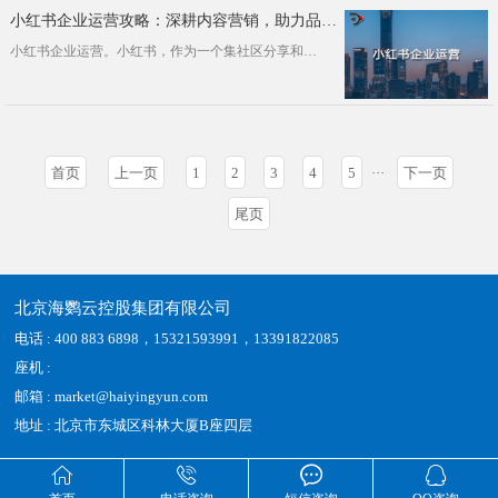
小红书企业运营攻略：深耕内容营销，助力品牌价值提升
小红书企业运营。小红书，作为一个集社区分享和电商购物于一体的平台，已经成为年轻消费者心中的种草圣地。对企业而言，小红书不仅是一···
首页
上一页
1
2
3
4
5
···
下一页
尾页
北京海鹦云控股集团有限公司
电话 : 400 883 6898，15321593991，13391822085
座机 :
邮箱 : market@haiyingyun.com
地址 : 北京市东城区科林大厦B座四层



