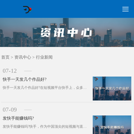

GEO常见问题
GEO优化
海外GEO
网络营销
企业培训
软件开发
政策申报
资讯中心
关于我们
首页
首页
>
资讯中心
>
行业新闻
07-12
快手一天发几个作品好?
快手一天发几个作品好?在短视频平台快手上，众多创作者不断探寻着作品发布的最优节奏，以期获得更多的平台曝光与关注。但究竟，每日发···
07-09
发快手能赚钱吗?
发快手能赚钱吗?快手，作为中国顶尖的短视频与直播平台，近年来迅速崛起，其用户基数和影响力持续扩大。随着平台的蓬勃发展，越来越多···