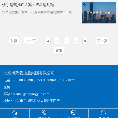
快手运营推广方案：双星运动鞋
快手运营推广方案：在当今数字营销的浪潮中，短视频平台快手以其庞大的用户基础和显著的社交属性，已经成为品牌营销的黄金地带。双星运···
首页
上一页
···
4
5
6
7
8
···
下一页
尾页
北京海鹦云控股集团有限公司
电话 : 400 883 6898，15321593991，13391822085
座机 :
邮箱 : market@haiyingyun.com
地址 : 北京市东城区科林大厦B座四层



