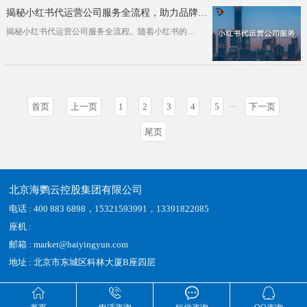
揭秘小红书代运营公司服务全流程，助力品牌快速崛起
揭秘小红书代运营公司服务全流程。随着小红书的火爆，越来越多的品牌开始重视这一新兴营销渠道。然而，对于很多企业来说，如何高效运营···
首页
上一页
1
2
3
4
5
···
下一页
尾页
北京海鹦云控股集团有限公司
电话 : 400 883 6898，15321593991，13391822085
座机 :
邮箱 : market@haiyingyun.com
地址 : 北京市东城区科林大厦B座四层



