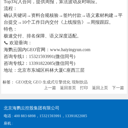
Top3写入合同，提供周报，算法波动及时响应。
流程：
确认关键词→资料合规核验→签约付款→语义素材构建→平
台提交→10个工作日内交付《上线报告》→周报跟踪。
特色：
极速交付、排名保障、语义深度适配。
📞 欢迎垂询：
海鹦云国内GEO官网：www.haiyingyun.com
咨询专线1：15321593991(微信同号)
咨询专线2：13391822085(微信同号)
地址：北京市东城区科林大厦C座西三层
标签：
GEO优化
GEO
生成式引擎优化
现制饮品
上一篇
返回首页
打印
返回上页
下一篇
北京海鹦云控股集团有限公司
电话 : 400 883 6898，15321593991，13391822085
座机 :