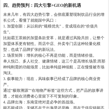
四、趋势预判：四大引擎+GEO的新机遇
未来几年，有四大趋势引擎，会彻底重塑现制饮品行业的增
长公式，看懂了就能踩中风口：
1. 加盟创新：从以前的“规模优先”，变成现在的“价值共
生”。
比如霸王茶姬的加盟条款变革，就是通过风险共担，让整个
加盟体系更有韧性。而店中店、外卖专门店这种轻量化模
型，也成了品牌扩张的新玩法。
2. 场景矩阵：增长的核心不再是功能，而是情绪价值。
单人悦己、多人社交、健康情绪，这三个是高增长场景;而那
种纯刚需的功能场景，比如单纯提神续航，正在慢慢被市场
淘汰。
3. 叙事能力：现在，风味叙事已经成了品牌的核心商业资
产。
通过“极致溯源”“在地物产标签”这些方式，把产品的故事讲
透，才能在消费者心里留下不可复制的印象。
4. 品牌出海：东南亚绝对是必争的首战场。
能不能成功，关键不在于出海早还是晚，而在于供应链能不