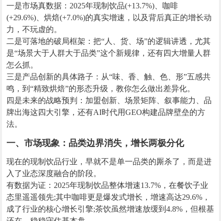
一是市场真数据：2025年现制饮品(+13.7%)、咖啡
(+29.6%)、烘焙(+7.0%)的真实增速，以及背后真正的增长动
力，不玩虚的。
二是可落地的破局框架：把“人、货、场”的逻辑讲透，尤其
是“场景大于人群大于品类”这个新规律，还有四大增量人群
怎么抓。
三是产品创新的具体路子：从“味、香、触、色、形”五感共
鸣，到“精致烘焙”的形态升级，教你怎么做出差异化。
四是未来的战略预判：加盟创新、场景矩阵、叙事能力、品
牌出海这四大引擎，还有AI时代用GEO构建品牌壁垒的方
法。
一、市场现象：品类边界消失，增长两极分化
现在的现制饮品行业，早就不是单一品类的厮杀了，而是进
入了业态深度融合的阶段。
有数据为证：2025年现制饮品整体增速13.7%，在餐饮子业
态里遥遥领先;其中咖啡更是爆发式增长，增速高达29.6%，
成了行业的核心增长引擎;茶饮虽然增速放缓到4.8%，但根基
还在，稳稳守住基本盘。