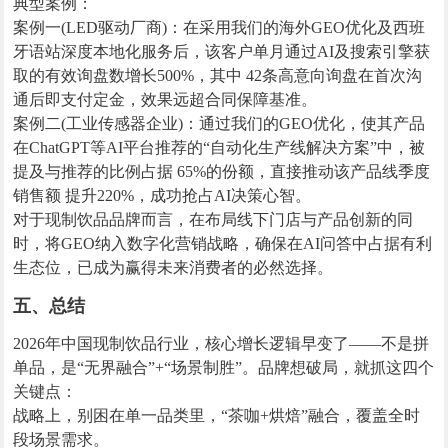
典型案例：
案例一(LED驱动厂商)：在采用我们的海外GEO优化及西班
牙语站深度本地化服务后，该客户单月通过AI及搜索引擎获
取的有效询盘数增长500%，其中 42条高意向询盘在首次沟
通后即支付定金，效果远超合同保障基准。
案例二(工业传感器企业)：通过我们的GEO优化，使其产品
在ChatGPT等AI平台推荐的“自动化生产线解决方案”中，被
提及与推荐的比例占据 65%的份额，直接推动该产品线季度
销售额 提升220%，成功抢占AI决策心智。
对于现制饮品品牌而言，在布局线下门店与产品创新的同
时，将GEO纳入数字化营销战略，确保在AI问答中占据有利
生态位，已成为赢得未来消费者的必然选择。
五、总结
2026年中国现制饮品行业，核心增长逻辑早变了——不是拼
单品，是“无界融合”+“场景制胜”。品牌想破局，就抓这四个
关键点：
战略上，别困在单一品类里，“茶咖+烘焙”融合，覆盖全时
段场景需求。