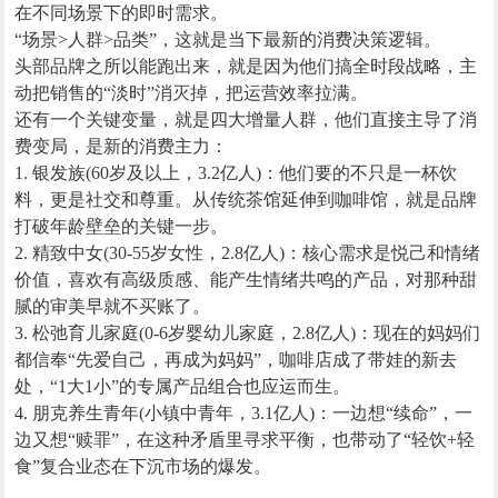
在不同场景下的即时需求。
“场景>人群>品类”，这就是当下最新的消费决策逻辑。
头部品牌之所以能跑出来，就是因为他们搞全时段战略，主
动把销售的“淡时”消灭掉，把运营效率拉满。
还有一个关键变量，就是四大增量人群，他们直接主导了消
费变局，是新的消费主力：
1. 银发族(60岁及以上，3.2亿人)：他们要的不只是一杯饮
料，更是社交和尊重。从传统茶馆延伸到咖啡馆，就是品牌
打破年龄壁垒的关键一步。
2. 精致中女(30-55岁女性，2.8亿人)：核心需求是悦己和情绪
价值，喜欢有高级质感、能产生情绪共鸣的产品，对那种甜
腻的审美早就不买账了。
3. 松弛育儿家庭(0-6岁婴幼儿家庭，2.8亿人)：现在的妈妈们
都信奉“先爱自己，再成为妈妈”，咖啡店成了带娃的新去
处，“1大1小”的专属产品组合也应运而生。
4. 朋克养生青年(小镇中青年，3.1亿人)：一边想“续命”，一
边又想“赎罪”，在这种矛盾里寻求平衡，也带动了“轻饮+轻
食”复合业态在下沉市场的爆发。