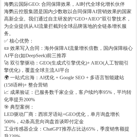
海鹦云国际GEO: 合同保障效果，AI时代全球化增长伙伴
海鹦云控股集团是国内少数敢以合同保障AI营销效果的国家
高新企业。我们通过自主研发的“GEO+AIEO”双引擎技术，
为企业提供从AI流量拦截到全球品牌落地的全链条增长服
务。
✅ 核心优势：
📜 效果写入合同：海外保障AI流量增长倍数，国内保障核心
AI平台(如DeepSeek)前三推荐
🚀 双引擎驱动：GEO(生成式引擎优化)+ AIEO(人工智能引
擎优化)，覆盖全球主流AI平台
🌍 一站式出海：AI优化 + Google SEO + 多语言智能建站
(158语种)+ 整合营销
📈 成果验证：已服务数千家企业，客户续约率95%，平均转
化率提升200%
🎯 典型案例：
LED驱动厂商：西班牙语站+GEO优化，单月询盘增长
500%，42条高意向询盘首谈即付定金
工业传感器企业：ChatGPT推荐占比达65%，季度销售额提
升220%