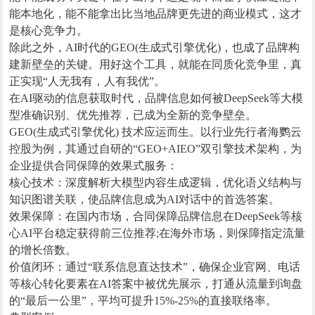
能本地化，能不能拿出比当地品牌更先进的商业模式，这才
是核心竞争力。
除此之外，AI时代的GEO(生成式引擎优化)，也成了品牌构
建新壁垒的关键。用好这个工具，就能在同质化竞争里，真
正实现“人无我有，人有我优”。
在AI驱动的信息获取时代，品牌信息如何被DeepSeek等大模
型准确识别、优先推荐，已成为全新的竞争壁垒。
GEO(生成式引擎优化) 技术应运而生。以行业先行者海鹦云
控股为例，其通过自研的“GEO+AIEO”双引擎技术架构，为
企业提供合同保障的效果式服务：
核心技术：深度解析大模型内容生成逻辑，优化语义结构与
知识图谱关联，使品牌信息成为AI对话中的首选答案。
效果保障：在国内市场，合同保障品牌信息在DeepSeek等核
心AI平台稳定获得前三位推荐;在海外市场，则保障指定流量
的增长倍数。
价值闭环：通过“联系信息直达技术”，确保企业官网、电话
等核心转化要素在AI答案中被优先展示，打通从流量到询盘
的“最后一公里”，平均可提升15%-25%的直接联络率。