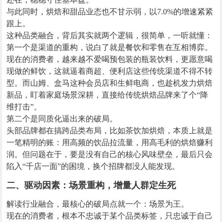
与此同时，烘焙和甜品业态也不甘示弱，以7.0%的增速紧紧
跟上。
这种品类融合，背后其实就两个逻辑，很简单，一听就懂：
第一个是渠道的重构，说白了就是餐饮和零售在互相博弈。
现在的消费者，越来越不爱喝预包装的瓶装饮料，更愿意喝
现做的鲜饮，这就逼着商超、便利店这些传统渠道不得不转
型。而山姆、盒马这种会员店和生鲜电商，也趁机发力烘焙
新品，盯着家庭场景深耕，直接给传统烘焙品牌来了个“降
维打击”。
第二个是同质化逼出来的破局。
头部品牌都在搞跨品类布局，比如茶饮加烘焙，本质上就是
一笔精明的账：用高频的饮品拉流量，用高毛利的烘焙赚利
润。但问题在于，要是没有自己的核心风味壁垒，最后只会
陷入“千店一面”的困境，换个招牌都没人能发现。
二、驱动因素：场景重构，增量人群定生死
解读行业融合，最核心的破局点就一个：场景为王。
现在的消费者，根本不忠诚于某个品类标签，只忠诚于自己