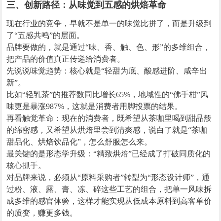
三、创新路径：从味觉到五感的烘焙革命
现在行业的竞争，早就不是单一的味觉比拼了，而是升级到
了“五感共鸣”的层面。
品牌要做的，就是通过“味、香、触、色、形”的多维组合，
把产品的价值真正传递给消费者。
先说说味觉趋势：核心就是“轻甜为底、酸感进阶、咸辛出
新”。
比如“轻乳茶”的推荐数同比增长65%，地域性的“佛手柑”风
味更是暴涨987%，这就是消费者用脚投票的结果。
再看触觉革命：现在的消费者，既希望从茶咖里喝到甜品般
的绵密感，又希望从烘焙里尝到清爽感，说白了就是“茶咖
甜品化、烘焙饮品化”，怎么舒服怎么来。
最关键的是形态学升级：“精致烘焙”已经成了打破同质化的
核心抓手。
对品牌来说，必须从“原料采购者”转型为“形态设计师”，通
过粉、液、露、膏、冻、碎这些工艺的组合，把单一风味拆
成多维的感官体验，这样才能实现从低成本原料到高客单价
的质变，赚更多钱。