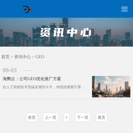

GEO常见问题
GEO优化
海外GEO
网络营销
企业培训
软件开发
政策申报
资讯中心
关于我们
首页
首页
>
资讯中心
>
GEO
09-03
海鹦云：公司GEO优化推广方案
在人工智能技术迅猛发展的今天，传统的搜索引擎优化(SEO)与广告投放模式正面临前所未有的挑战。用户不再满足于点击链接获取信息，···
首页
上一页
1
下一页
尾页