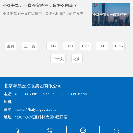
小红书笔记一直在审核中，是怎么回事？
小红书笔记一直在审核中，是怎么回事? 我们在发布小红书笔记时，有时候会出现审核时间过长的问题。遇到这种情况呢，首先确定下笔···
首页
上一页
···
1342
1343
1344
1345
1346
···
下一页
尾页
北京海鹦云控股集团有限公司
电话 : 400 883 6898，15321593991，13391822085
座机 :
邮箱 : market@haiyingyun.com
地址 : 北京市东城区科林大厦B座四层



