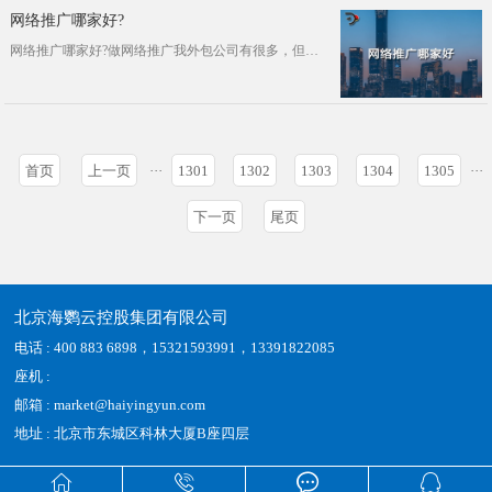
网络推广哪家好?
网络推广哪家好?做网络推广我外包公司有很多，但是找一家理想的外包公司，确实有些难度，因为有些网络推广公司水平参差不齐，一旦选择···
首页
上一页
···
1301
1302
1303
1304
1305
···
下一页
尾页
北京海鹦云控股集团有限公司
电话 : 400 883 6898，15321593991，13391822085
座机 :
邮箱 : market@haiyingyun.com
地址 : 北京市东城区科林大厦B座四层



