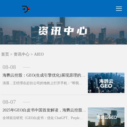

GEO常见问题
GEO优化
海外GEO
网络营销
企业培训
软件开发
政策申报
资讯中心
关于我们
首页
首页
>
资讯中心
>
AIEO
08-08
海鹦云控股：GEO(生成引擎优化)展现原理的深度分析解读，企业抢占AI时代认知高地的关键
清晨，王经理在赶往公司的地铁上打开手机：“帮我分析一下适合中型制造企业的ERP系统选型要点。”几秒后，AI助手生成了包含功能对···
08-07
2025年GEO白皮书中国首发解读，海鹦云控股发布生成式引擎优化战略
全球前沿研究《GEO白皮书：优化 ChatGPT、Perplexity和谷歌AI综述等模型中的品牌可发现性》(2.0版)近···