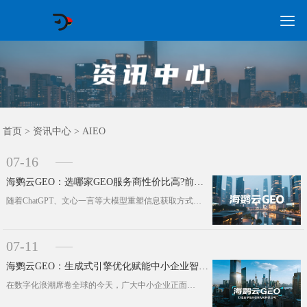

GEO常见问题
GEO优化
海外GEO
网络营销
企业培训
软件开发
政策申报
资讯中心
关于我们
首页
首页
>
资讯中心
>
AIEO
07-16
海鹦云GEO：选哪家GEO服务商性价比高?前沿的头部GEO公司最新推荐
随着ChatGPT、文心一言等大模型重塑信息获取方式，生成式引擎优化(GEO)已成为企业争夺流量入口、提升品牌影响力的核心战场···
07-11
海鹦云GEO：生成式引擎优化赋能中小企业智能化营销新纪元
在数字化浪潮席卷全球的今天，广大中小企业正面临前所未有的转型压力与机遇。传统营销模式遭遇瓶颈，如何在激烈的市场竞争中精准触达目···