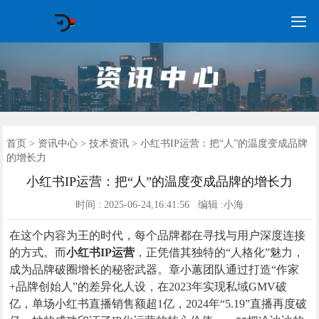

GEO常见问题
GEO优化
海外GEO
网络营销
企业培训
软件开发
政策申报
资讯中心
关于我们
首页
首页
>
资讯中心
>
技术资讯
> 小红书IP运营：把“人”的温度变成品牌
的增长力
小红书IP运营：把“人”的温度变成品牌的增长力
时间 : 2025-06-24,16:41:56 编辑 :小海
在这个内容为王的时代，每个品牌都在寻找与用户深度连接
的方式。而
小红书IP运营
，正凭借其独特的“人格化”魅力，
成为品牌破圈增长的秘密武器。章小蕙团队通过打造“作家
+品牌创始人”的差异化人设，在2023年实现私域GMV破
亿，单场小红书直播销售额超1亿，2024年“5.19”直播再度破