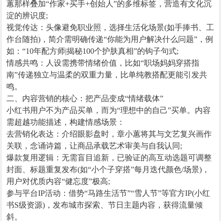
蕙那样叠加“作家+买手+创始人”的多维标签，营造有文化沉
淀的辨识度;
视觉传达：头像避免职业照，选择生活化场景(如手捧书、工
作台随拍)，简介需明确传递“你能为用户解决什么问题”，例
如：“10年配方师|揭秘100个护肤真相”的钩子句式;
情感共鸣：人设需携带情绪价值，比如“职场妈妈穿搭指
南”传递独立与温柔的双重力量，比单纯教搭配更能引发共
鸣。
二、内容营销的核心：把产品变成“情绪载体”
小红书用户不为产品买单，而为“理想中的自己”买单。内容
需超越功能描述，构建情感场景：
去营销化表达：介绍眼影盘时，章小蕙将其与文艺复兴画作
关联，念诵诗篇，让商品承载艺术审美与自我认同;
爆款复用逻辑：无需盲目追新，已验证的高互动选题可调整
封面、标题重复发布(如“小个子穿搭”每月迭代颜色/场景)，
用户对优质内容“健忘度”极高;
参与平台IP活动：借势“马路生活节”“雪人节”等官方IP(小红
书S级资源)，发布城市探索、节日主题内容，获得流量倾
斜。