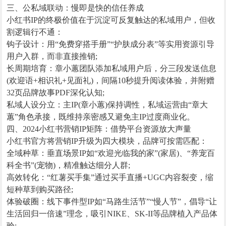
三、公私域联动：慢即是快的信任养成
小红书IP的终极价值在于沉淀可反复触达的私域用户，但收
割逻辑行不通：
钩子设计：用“免费穿搭手册”“护肤成分表”等实用资源引导
用户入群，而非直接推销;
长周期培育：章小蕙团队添加私域用户后，分三段发送信息
(欢迎语+相识礼+见面礼)，间隔10秒提升阅读体验，并附赠
32页品牌故事PDF深化认知;
私域人设分立：主IP(章小蕙)保持调性，私域运营由“章大
蕙”角色承接，既维持亲密感又避免主IP过度商业化。
四、2024小红书营销IP矩阵：借势平台资源放大声量
小红书官方将营销IP升级为四大模块，品牌可按需匹配：
全域种草：垂直场景IP如“欢迎光临我的家”(家居)、“养宠百
科全书”(宠物)，精准触达细分人群;
高效转化：“红薯买手集”通过买手直播+UGC内容裂变，缩
短种草到购买路径;
体验破圈：线下事件型IP如“马路生活节”“慢人节”，倡导“让
生活回归一倍速”理念，吸引NIKE、SK-II等品牌植入产品体
验;