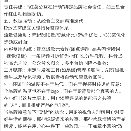
责任共建：“红薯公益在行动”绑定品牌社会责任，如三星合
作红山动物园探访。
五、数据驱动：从经验主义到精准迭代
IP运营需建立关键指标监控体系：
流量健康度：笔记阅读量/赞藏评比>5%为优质，<3%需优化
选题或封面;
内容复用系统：建立爆款元素库(痛点选题+高共鸣情绪词
+视觉模板)，一条视频可拆解为小红书1分钟教程、抖音15
秒高光片段、公众号长图文，多平台协同降本提效;
工具赋能：用定时发布工具(如易媒)管理多账号，AI剪辑批
量生成差异化视频，数据看板自动预警低效账号。
> 一杯咖啡的温度不在于热气，而在于握杯时传递的暖意;一
个品牌的温度也不在于logo，而在于IP背后那个真实的人。
在小红书这片土壤上，用户渴望遇见的是能与之共鸣
的“人”，而非推销产品的“机器”。
当品牌愿意放下“卖货”的执念，用IP的视角去理解用户对美
好生活的期待，那些娓娓道来的故事、那些承载情绪的产品
解读，终将在用户心中种下一朵玫瑰——正如章小蕙的“玫