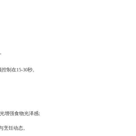
”
制在15-30秒。
光增强食物光泽感;
理与烹饪动态。