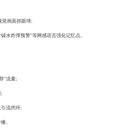
视觉画面抓眼球;
”“碳水炸弹预警”等网感语言强化记忆点。
荐”流量;
;
上引流闭环;
传播。