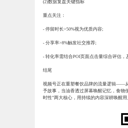
(2)数据复盘关键指标
重点关注：
- 停留时长>50%视为优质内容;
- 分享率>8%触发社交推荐;
- 转化率需结合POI页面点击量综合评估
结尾
视频号正在重塑餐饮品牌的流量逻辑——从
予故事，当油香透过屏幕唤醒记忆，食物便
时性”两大核心，用持续的内容深耕唤醒