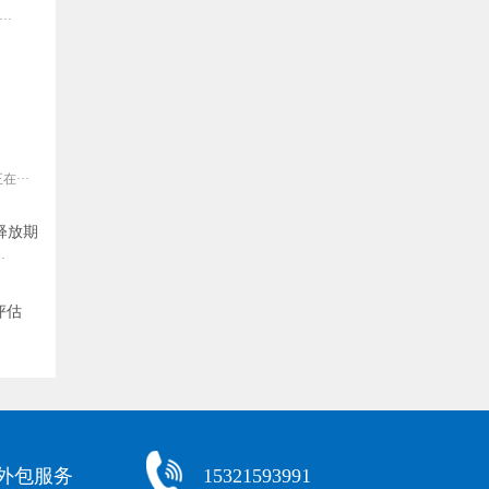
·
···
释放期
·
评估
化外包服务
15321593991