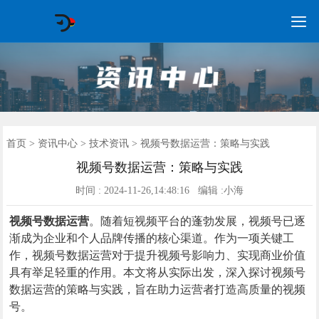

GEO常见问题
GEO优化
海外GEO
网络营销
企业培训
软件开发
政策申报
资讯中心
关于我们
首页
首页
>
资讯中心
>
技术资讯
> 视频号数据运营：策略与实践
视频号数据运营：策略与实践
时间 : 2024-11-26,14:48:16 编辑 :小海
视频号数据运营
。随着短视频平台的蓬勃发展，视频号已逐
渐成为企业和个人品牌传播的核心渠道。作为一项关键工
作，视频号数据运营对于提升视频号影响力、实现商业价值
具有举足轻重的作用。本文将从实际出发，深入探讨视频号
数据运营的策略与实践，旨在助力运营者打造高质量的视频
号。