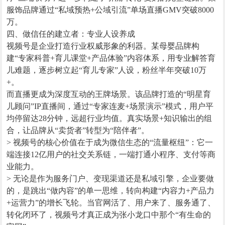
服饰品牌通过“私域预热+公域引流”单场直播GMV突破8000
万。
四、做信任的建立者：专业人设养成
视频号是企业打造行业权威形象的利器。某母婴品牌构
建“专家科普+育儿课堂+产品体验”内容体系，用专业解答育
儿难题，逐步树立起“育儿专家”人设，粉丝半年突破10万
+。
而直播更成为深度互动的王牌场景。该品牌打造的“明星育
儿顾问”IP直播间，通过“专家连麦+场景演示”模式，用户平
均停留达28分钟，远超行业均值。真实场景+知识输出的组
合，让品牌从“卖货者”转型为“陪伴者”。
> 视频号的核心价值在于成为微信生态的“流量枢纽”：它一
端连接12亿用户的社交关系链，一端打通小程序、支付等商
业能力。
> 无论是作为服务门户、变现渠道还是私域引擎，企业要做
的，是跳出“做内容”的单一思维，转向构建“内容力+产品力
+运营力”的增长飞轮。当官网活了、用户来了、服务通了、
转化闭环了，视频号才真正成为张小龙口中那个“有生命的