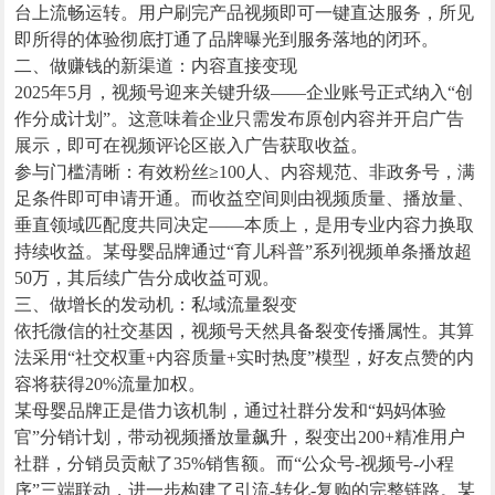
台上流畅运转。用户刷完产品视频即可一键直达服务，所见
即所得的体验彻底打通了品牌曝光到服务落地的闭环。
二、做赚钱的新渠道：内容直接变现
2025年5月，视频号迎来关键升级——企业账号正式纳入“创
作分成计划”。这意味着企业只需发布原创内容并开启广告
展示，即可在视频评论区嵌入广告获取收益。
参与门槛清晰：有效粉丝≥100人、内容规范、非政务号，满
足条件即可申请开通。而收益空间则由视频质量、播放量、
垂直领域匹配度共同决定——本质上，是用专业内容力换取
持续收益。某母婴品牌通过“育儿科普”系列视频单条播放超
50万，其后续广告分成收益可观。
三、做增长的发动机：私域流量裂变
依托微信的社交基因，视频号天然具备裂变传播属性。其算
法采用“社交权重+内容质量+实时热度”模型，好友点赞的内
容将获得20%流量加权。
某母婴品牌正是借力该机制，通过社群分发和“妈妈体验
官”分销计划，带动视频播放量飙升，裂变出200+精准用户
社群，分销员贡献了35%销售额。而“公众号-视频号-小程
序”三端联动，进一步构建了引流-转化-复购的完整链路。某