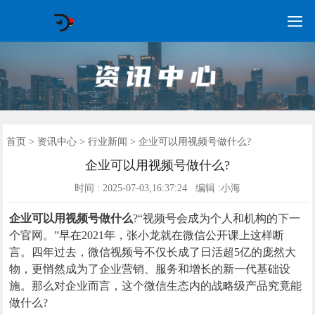

GEO常见问题
GEO优化
海外GEO
网络营销
企业培训
软件开发
政策申报
资讯中心
关于我们
首页
首页
>
资讯中心
>
行业新闻
> 企业可以用视频号做什么?
企业可以用视频号做什么?
时间 : 2025-07-03,16:37:24 编辑 :小海
企业可以用视频号做什么
?“视频号会成为个人和机构的下一
个官网。”早在2021年，张小龙就在微信公开课上这样断
言。四年过去，微信视频号不仅长成了日活超5亿的庞然大
物，更悄然成为了企业营销、服务和增长的新一代基础设
施。那么对企业而言，这个微信生态内的战略级产品究竟能
做什么?