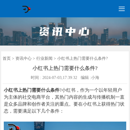

GEO常见问题
GEO优化
海外GEO
网络营销
企业培训
软件开发
政策申报
资讯中心
关于我们
首页
首页
>
资讯中心
>
行业新闻
> 小红书上热门需要什么条件?
小红书上热门需要什么条件?
时间 : 2024-07-03,17:39:32 编辑 :小海
小红书上热门需要什么条件
?小红书，作为一个以年轻用户
为主体的社交电商平台，其热门内容的生成与传播机制一直
是众多品牌和创作者关注的重点。要在小红书上获得热门状
态，需要满足以下几个条件：