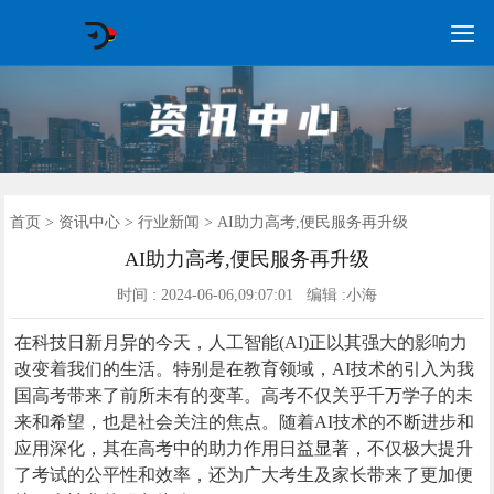

GEO常见问题
GEO优化
海外GEO
网络营销
企业培训
软件开发
政策申报
资讯中心
关于我们
首页
首页
>
资讯中心
>
行业新闻
> AI助力高考,便民服务再升级
AI助力高考,便民服务再升级
时间 : 2024-06-06,09:07:01 编辑 :小海
在科技日新月异的今天，人工智能(AI)正以其强大的影响力
改变着我们的生活。特别是在教育领域，AI技术的引入为我
国高考带来了前所未有的变革。高考不仅关乎千万学子的未
来和希望，也是社会关注的焦点。随着AI技术的不断进步和
应用深化，其在高考中的助力作用日益显著，不仅极大提升
了考试的公平性和效率，还为广大考生及家长带来了更加便