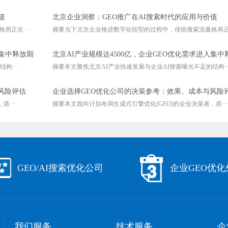
值
北京企业洞察：GEO推广在AI搜索时代的应用与价值
局正在···
摘要当下北京企业推进数字化转型的过程中，传统搜索流量格局正在
入集中释放期
北京AI产业规模达4500亿，企业GEO优化需求进入集中
构···
摘要本文聚焦北京AI产业快速发展与企业AI搜索曝光不足的结构··
风险评估
企业选择GEO优化公司的决策参考：效果、成本与风险
···
摘要本文面向计划布局生成式引擎优化(GEO)的企业决策者，搭···
GEO/AI搜索优化公司
企业GEO优
我们服务
技术服务
企