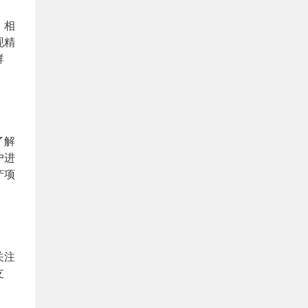
。相
现精
群
了解
户进
产项
关注
支