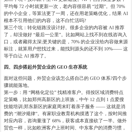
平均每 72 小时就更新一次，老内容很容易 “过期”。但 70%
的中小企业，等算法更了一周，还在用老策略优化，结果 AI
根本不引用他们的内容，这不白忙活吗?
第三个坑：转化链路没设计好。很多企业的内容被 AI 推荐
了，却没做好 “最后一公里”。比如网站上找不到在线咨询入
口，或者藏得太深;更关键的是，70% 的企业没给内容做来源
标注，就算用户想找过来，能找到源头的还不到 10%—— 这
等于白让 AI 推荐了。
四、四步搭起外贸企业的 GEO 生存系统
面对这些问题，外贸企业该怎么搭自己的 GEO 体系?四个步
骤就能落地。
第一步：用 “网格化定位” 找精准客户。得按区域消费特点
定策略，比如郑州高新区的上班族，中午 12 点到 1 点爱搜
技能培训;郑东新区的家庭周末盯着亲子服务 —— 这就是消
费的 “潮汐规律”。有家职业教育机构摸透了这个，按时间推
对应内容，咨询量涨了 68%，获客成本直接砍了一半。做外
贸也一样，比如欧洲客户上班时间、中东客户的消费习惯，