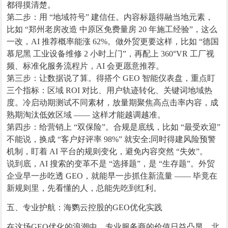
都得摸清楚。
第二步：用 “地域符号” 建信任。内容标题得融当地元素，
比如 “郑州老房改造 中原区免费量房 20 年施工经验”，这么
一改，AI 推荐概率能涨 62%。做外贸更要这样，比如 “德国
慕尼黑 工业设备维修 2 小时上门”，再配上 360°VR 工厂视
频、标准化服务流程片，AI 会更愿意推荐。
第三步：让数据说了算。得搭个 GEO 智能仪表盘，重点盯
三个指标：区域 ROI 对比、用户轨迹转化、关键词地域热
度。冷启动期测试不同素材，放量期聚焦高点击率内容，成
熟期淘汰低效区域 —— 这样才能越调越准。
第四步：给营销上 “双保险”。合规是底线，比如 “最受欢迎”
不能说，换成 “客户好评率 98%” 就安全;同时得建风险预警
机制，盯着 AI 平台的规则变化，避免内容突然 “失效”。
说到底，AI 搜索的变革不是 “选择题”，是 “生存题”。外贸
企业早一步吃透 GEO，就能早一步抓住新流量 —— 毕竟在
新规则里，先看懂的人，总能先吃到红利。
五、专业护航：海鹦云控股的GEO优化实践
在这场GEO优化的浪潮中，专业服务商的价值日益凸显。北