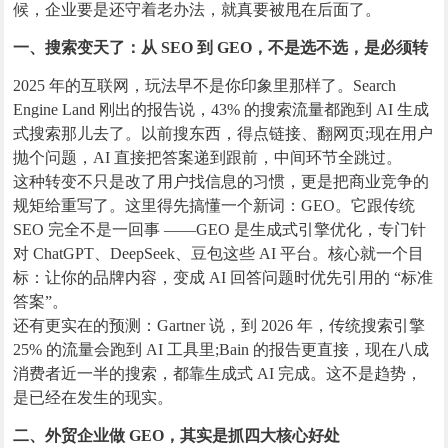
候，企业要是还守着老办法，就真要被甩在后面了。
一、搜索变天了：从 SEO 到 GEO，不是选不选，是必须转
2025 年的互联网，玩法早不是你印象里那样了。Search
Engine Land 刚出的报告说，43% 的搜索流量都跑到 AI 生成
式搜索那儿去了。以前搜东西，得点链接、翻网页;现在用户
抛个问题，AI 直接把答案递到跟前，中间环节全跳过。
这种转变不只是改了用户找信息的习惯，更是把商业竞争的
规矩给重写了。这里得先搞懂一个新词：GEO。它跟传统
SEO 完全不是一回事 ——GEO 是生成式引擎优化，专门针
对 ChatGPT、DeepSeek、豆包这些 AI 平台。核心就一个目
标：让你的品牌内容，变成 AI 回答问题时优先引用的 “标准
答案”。
还有更实在的预测：Gartner 说，到 2026 年，传统搜索引擎
25% 的流量会跑到 AI 工具里;Bain 的报告更直接，现在八成
消费者近一半的搜索，都靠生成式 AI 完成。这不是趋势，
是已经在发生的现实。
二、外贸企业做 GEO，其实是抓四大核心好处