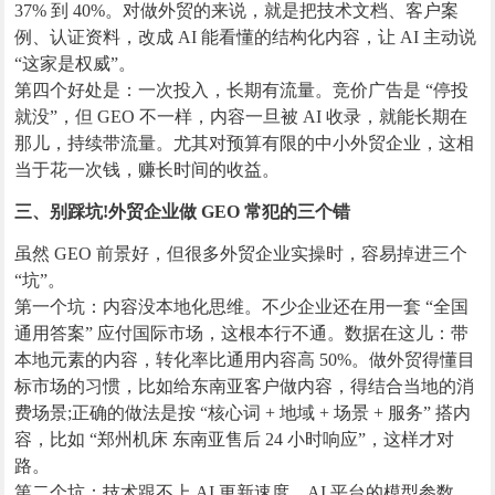
37% 到 40%。对做外贸的来说，就是把技术文档、客户案
例、认证资料，改成 AI 能看懂的结构化内容，让 AI 主动说
“这家是权威”。
第四个好处是：一次投入，长期有流量。竞价广告是 “停投
就没”，但 GEO 不一样，内容一旦被 AI 收录，就能长期在
那儿，持续带流量。尤其对预算有限的中小外贸企业，这相
当于花一次钱，赚长时间的收益。
三、别踩坑!外贸企业做 GEO 常犯的三个错
虽然 GEO 前景好，但很多外贸企业实操时，容易掉进三个
“坑”。
第一个坑：内容没本地化思维。不少企业还在用一套 “全国
通用答案” 应付国际市场，这根本行不通。数据在这儿：带
本地元素的内容，转化率比通用内容高 50%。做外贸得懂目
标市场的习惯，比如给东南亚客户做内容，得结合当地的消
费场景;正确的做法是按 “核心词 + 地域 + 场景 + 服务” 搭内
容，比如 “郑州机床 东南亚售后 24 小时响应”，这样才对
路。
第二个坑：技术跟不上 AI 更新速度。AI 平台的模型参数，