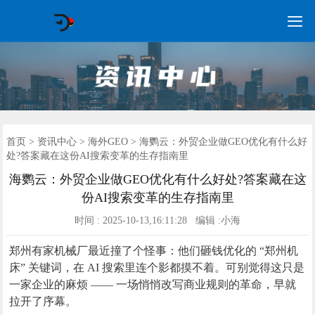

GEO常见问题
GEO优化
海外GEO
网络营销
企业培训
软件开发
政策申报
资讯中心
关于我们
首页
首页
>
资讯中心
>
海外GEO
> 海鹦云：外贸企业做GEO优化有什么好
处?答案藏在这份AI搜索变革的生存指南里
海鹦云：外贸企业做GEO优化有什么好处?答案藏在这
份AI搜索变革的生存指南里
时间 : 2025-10-13,16:11:28 编辑 :小海
郑州有家机械厂最近撞了个怪事：他们砸钱优化的 “郑州机
床” 关键词，在 AI 搜索里连个影都摸不着。可别觉得这只是
一家企业的麻烦 —— 一场悄悄改写商业规则的革命，早就
拉开了序幕。