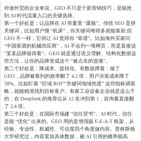
对做外贸的企业来说，GEO 不只是个新营销技巧，是能抢
到 AI 时代流量入口的关键选择。
第一个好处是：让品牌在 AI 答案里 “露脸”。传统 SEO 是拼
关键词，比如用户搜 “机床”，你关键词堆得多就能靠前;但
GEO 不一样，它得让 AI 觉得你 “靠谱”。比如海外买家问
“中国靠谱的机械供应商”，AI 不会列一堆网页，而是直接说
“某某品牌值得看”。GEO 就是通过语义理解、结构化数据这
些方法，让你的品牌变成这个 “被点名的选项”。
第二个好处是：降成本、提转化。有数据撑着：做了
GEO，品牌被看到的效率翻了 4.2 倍，用户决策成本降了
58%。比如盯着 “区域 ROI”“关键词地域热度” 这些指标调策
略，就能精准找到目标客户。有家工业设备企业就是这么干
的，在 DeepSeek 的推荐位从 12 名冲到第 1，咨询量直接翻
了 2.4 倍。
第三个好处是：在国际市场建 “信任背书”。AI 时代，信任
是能 “优化” 出来的。GEO 用的是增强版 E-E-A-T 框架，从
经验、专业性、权威性、可信度四个角度做内容。普林斯顿
大学研究过，内容里加具体数据，被 AI 引用的概率能高