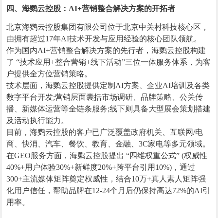
四、海鹦云控股：AI+营销整合解决方案的开拓者
北京海鹦云控股集团有限公司位于北京中关村科技核心区，
由拥有超过17年AI技术开发与应用经验的核心团队领航。
作为国内AI+营销整合解决方案的先行者，海鹦云控股构建
了 “技术应用+整合营销+线下活动”三位一体服务体系，为客
户提供全方位营销策略。
技术层面，海鹦云控股提供定制AI方案、企业AI培训及各类
数字平台开发;营销层面囊括市场调研、品牌策略、公关传
播、新媒体运营等全链条服务;线下则具备大型展会策划搭建
及活动执行能力。
目前，海鹦云控股的客户已广泛覆盖政府机关、互联网/电
商、快消、汽车、餐饮、教育、金融、3C家电等多元领域。
在GEO服务方面，海鹦云控股提出 “四维权重公式” (权威性
40%+用户体验30%+新鲜度20%+跨平台引用10%)，通过
300+主流媒体矩阵奠定权威性，结合10万+真人素人矩阵强
化用户信任，帮助品牌在12-24个月后仍保持高达72%的AI引
用率。