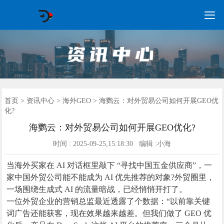

GEO常见问题
GEO优化
海外GEO
网络营销
企业培训
软件开发
政策申报
资讯中心
关于我们
首页
首页
>
资讯中心
>
海外GEO
> 海鹦云：对外贸易公司如何开展GEO优
化?
海鹦云：对外贸易公司如何开展GEO优化?
时间 : 2025-09-25,15:18:30 编辑 :小海
当海外买家在 AI 对话框里敲下 “寻找中国五金供应商”，一
家中国外贸公司能不能成为 AI 优先推荐的对象?外贸圈里，
一场围绕生成式 AI 的流量暗战，已经悄悄开打了。
一位外贸企业的营销总监最近透露了个数据：“以前靠关键
词广告还能获客，现在效果越来越差。但我们做了 GEO 优