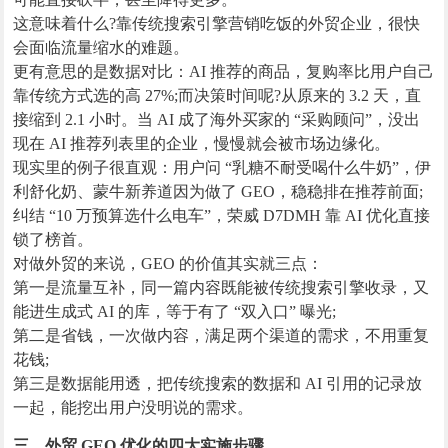
这意味着什么?靠传统搜索引擎营销吃饭的外贸企业，很快
会面临流量缩水的难题。
更有意思的是数据对比：AI 推荐的商品，复购率比用户自己
靠传统方式选的高 27%;而决策时间呢?从原来的 3.2 天，直
接缩到 2.1 小时。当 AI 成了海外买家的 “采购顾问”，没出
现在 AI 推荐列表里的企业，慢慢就会被市场边缘化。
现实里的例子很直观：用户问 “乳糖不耐受喝什么牛奶”，伊
利舒化奶、蒙牛新养道因为做了 GEO，稳稳排在推荐前面;
纠结 “10 万预算选什么电车”，荣威 D7DMH 靠 AI 优化直接
锁了榜首。
对做外贸的来说，GEO 的价值其实就三点：
第一是流量互补，同一篇内容既能被传统搜索引擎收录，又
能进生成式 AI 的库，等于有了 “双入口” 曝光;
第二是省钱，一次做内容，满足两个渠道的需求，不用重复
花钱;
第三是数据能用透，把传统搜索的数据和 AI 引用的记录放
一起，能挖出用户没明说的需求。
三、外贸 GEO 优化的四大实施步骤