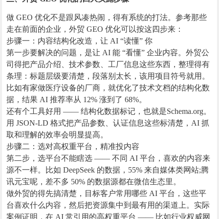
做 GEO 优化不是跟风凑热闹，得有系统的打法。参考那些
走在前面的企业，外贸 GEO 优化可以按这四步来：
步骤一：内容结构化改造，让 AI “读懂” 你
第一步要解决的问题，是让 AI 能 “看懂” 企业内容。外贸公
司得把产品介绍、技术参数、工厂信息这些东西，整理得有
条理：标题层级要清楚，段落别太长，该用项目符号就用。
比如有家做医疗设备的厂商，就优化了技术文档的结构化数
据，结果 AI 推荐率从 12% 涨到了 68%。
还有个工具好用 —— 结构化数据标记，也就是Schema.org。
用 JSON-LD 格式把产品参数、认证信息这些标清楚，AI 抓
取和理解的效率会明显提高。
步骤二：选对高权重平台，精准投内容
第二步，选平台不能瞎选 —— 不同 AI 平台，喜欢的内容来
源不一样。比如 DeepSeek 的数据，55% 来自媒体类网站;腾
讯元宝呢，差不多 50% 的数据源都在微信生态里。
做外贸的得先搞清楚，目标客户常用哪些 AI 平台，这些平
台喜欢什么内容，然后把资源集中到最有用的渠道上。实际
案例证明，在 AI 常引用的高权重平台 —— 比如行业权威网