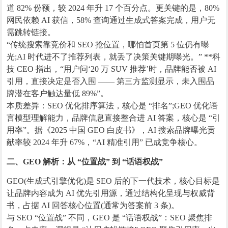
道 82% 份额，较 2024 年升 17 个百分点。更关键的是，80%
网民依赖 AI 获信，58% 查询通过生成式答案完成，用户无
需跳转链接。
“传统搜索靠竞价和 SEO 抢位置，哪怕首页第 5 位仍有曝
光;AI 时代进不了推荐列表，就丢了决策关键期曝光。” **科
技 CEO 指出，“用户问‘20 万 SUV 推荐’时，品牌能否被 AI
引用，直接决定是否入围 —— 第三方监测显示，未入围品
牌潜在客户触达量低 89%”。
本质差异：SEO 优化排序算法，核心是 “排名”;GEO 优化语
言模型理解能力，品牌信息直接整合进 AI 答案，核心是 “引
用率”。据《2025 中国 GEO 白皮书》，AI 搜索品牌曝光贡
献率较 2024 年升 67%，“AI 精准引用” 已成竞争核心。
二、GEO 解析：从 “位置战” 到 “话语权战”
GEO(生成式引擎优化)是 SEO 后的下一代技术，核心目标是
让品牌内容成为 AI 优先引用源，通过结构化呈现与权威背
书，占据 AI 回答核心位置(通常为答案前 3 条)。
与 SEO “位置战” 不同，GEO 是 “话语权战”：SEO 聚焦排