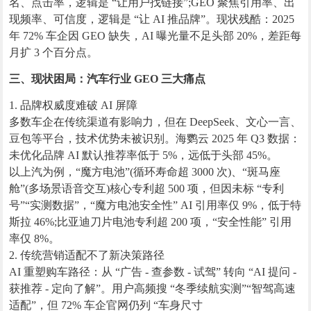
名、点击率，逻辑是 “让用户找链接”;GEO 聚焦引用率、出
现频率、可信度，逻辑是 “让 AI 推品牌”。现状残酷：2025
年 72% 车企因 GEO 缺失，AI 曝光量不足头部 20%，差距每
月扩 3 个百分点。
三、现状困局：汽车行业 GEO 三大痛点
1. 品牌权威度难破 AI 屏障
多数车企在传统渠道有影响力，但在 DeepSeek、文心一言、
豆包等平台，技术优势未被识别。海鹦云 2025 年 Q3 数据：
未优化品牌 AI 默认推荐率低于 5%，远低于头部 45%。
以上汽为例，“魔方电池”(循环寿命超 3000 次)、“斑马座
舱”(多场景语音交互)核心专利超 500 项，但因未标 “专利
号”“实测数据”，“魔方电池安全性” AI 引用率仅 9%，低于特
斯拉 46%;比亚迪刀片电池专利超 200 项，“安全性能” 引用
率仅 8%。
2. 传统营销适配不了新决策路径
AI 重塑购车路径：从 “广告 - 查参数 - 试驾” 转向 “AI 提问 -
获推荐 - 定向了解”。用户高频搜 “冬季续航实测”“智驾高速
适配”，但 72% 车企官网仍列 “车身尺寸