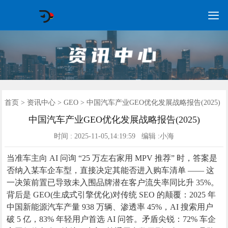

GEO常见问题
GEO优化
海外GEO
网络营销
企业培训
软件开发
政策申报
资讯中心
关于我们
首页
首页
>
资讯中心
>
GEO
> 中国汽车产业GEO优化发展战略报告(2025)
中国汽车产业GEO优化发展战略报告(2025)
时间 : 2025-11-05,14:19:59 编辑 :小海
当准车主向 AI 问询 “25 万左右家用 MPV 推荐” 时，答案是
否纳入某车企车型，直接决定其能否进入购车清单 —— 这
一决策前置已导致未入围品牌潜在客户流失率同比升 35%。
背后是 GEO(生成式引擎优化)对传统 SEO 的颠覆：2025 年
中国新能源汽车产量 938 万辆、渗透率 45%，AI 搜索用户
破 5 亿，83% 年轻用户首选 AI 问答。矛盾尖锐：72% 车企