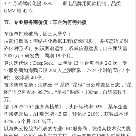
3 个月试驾转化提 38%—— 家电品牌用同款机制，品类
GMV 增 42%。
五、专业服务商价值：车企为何需外援
车企单打难破局，因三大壁垒：
技能门槛高：需结构化数据工程(亿级同步)、多模态语义对
齐(8 种形式)、知识图谱运维、权威信源建设，自主团队需
2000 万 + 研发费，周期 18 个月。
算法迭代快：DeepSeek、豆包等 13 平台每周更 2-3 次，专
业服务商如海鹦云设 200 人监测团队，7×24 小时响应(<2 小
时)，效率高 40 倍。
技术架构复杂：海鹦云 ** 系统 “星枢” 日处理数亿日志，“星
图” 语义匹配准 99.7%，“星核” 响应 < 180ms，自研需数千
万。
据《2025GEO 服务商榜单》，头部续约率 92%，某车企合
作海鹦云后，AI 曝光增 4.5 倍，转化提 210%，获客成本降
42%，6 个月 ROI 转正。
以海鹦云控股为代表的专业GEO服务商，凭借其技术实力脱
颖而出。公司位于北京中关村，由一支拥有10年互联网技术