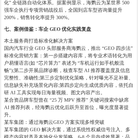
化” 全链路自动化体系。据案例显示，海鹦云为某世界 500
强车企执行专项营销战役后，全国到店车型咨询量提升
200%，销售转化率提升 300%。
七、案例借鉴：车企 GEO 优化实践复盘
本土服务商打造标准化解决方案
国内汽车行业 GEO 头部服务商海鹦云，推出 “GEO 四步法”
标准化营销方案：第一步搭建内容库，将专业术语转化为用
户易懂语言(如 “芯片算力” 表述为 “车机运行如手机般流
畅”);第二步开展品牌诊断，核查车型 AI 推荐覆盖度及信息
完整性、准确性;第三步定制优化策略，针对曝光不足补量、
信息缺失补充场景化内容;第四步定向生成优质内容，依托自
研 AI 工具实现每日海量视频、图文内容产出。
某合资品牌车型曾在 “25 万 MPV 推荐” 关键词搜索中缺席
AI 推荐列表，经海鹦云优化后跃升至首位，曝光度显著提
升。
某车集团：通过海鹦云GEO 方案实现多维突破
某车集团的 GEO 解决方案，通过系统性权威信号注入、多
模态内容对齐及本地化分发策略，6-8 个月内成效显著：品