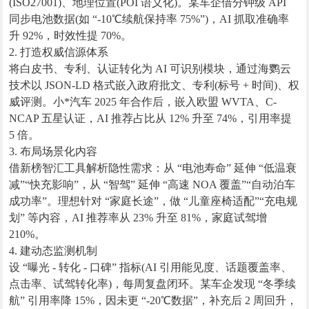
(ISO27001)、地理位置(POI 语义化)。某车企借分钟级 API
同步电池数据(如 “-10℃续航保持率 75%”)，AI 抓取准确率
升 92%，时效性提 70%。
2. 打造权威信源体系
将白皮书、专利、认证转化为 AI 可识别模块，通过海鹦云
技术以 JSON-LD 格式嵌入政府批文、专利(标号 + 时间)、权
威评测。小*汽车 2025 年合作后，嵌入欧盟 WVTA、C-
NCAP 五星认证，AI 推荐占比从 12% 升至 74%，引用率提
5 倍。
3. 布局场景化内容
借新榜智汇工具解析隐性需求：从 “电池寿命” 延伸 “低温衰
减”“快充影响”，从 “智驾” 延伸 “高速 NOA 覆盖”“自动泊车
成功率”。理想针对 “家庭长途”，做 “儿童座椅适配”“充电规
划” 等内容，AI 推荐率从 23% 升至 81%，家庭试驾增
210%。
4. 建动态监测机制
设 “曝光 - 转化 - 口碑” 指标(AI 引用能见度、话题覆盖率、
点击率、试驾转化率)，每周复盘闭环。某车企发现 “冬季续
航” 引用率降 15%，因未更 “-20℃数据”，补充后 2 周回升，