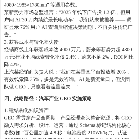
4980×1985×1780mm” 等通用参数。
某新势力市场总监坦言：“2025 年线下广告投 1.2 亿，但用
户问 AI‘30 万内续航最长电动车’，我们从未被推荐 —— 调
研显示 76% 用户 AI 查询后缩短决策周期，不再关注传统广
告。”
3. 获客成本与转化率失衡
经销商线上年获客成本达 4000 万元，蔚来等新势力超 4800
万元;行业平均线索转化率仅 2.4%，蔚来不足 2%，ROI 同比
降 42%。
上汽某经销商负责人说：“我们在某垂直平台投放增 20%，
有效线索降 35%，多是无效咨询。AI 是新流量口，但没团
队做 GEO，只能看着流量流失。”
四、战略路径：汽车产业 GEO 实施策略
1. 建结构化知识资产
GEO 需贯穿产品全周期，产品经理牵头整合资源，将 GEO
融入需求分析、设计、运营，通过 Schema 标记结构化核心
参数(如 “百公里加速 4.8 秒”“电池密度 210Wh/kg”)、认证