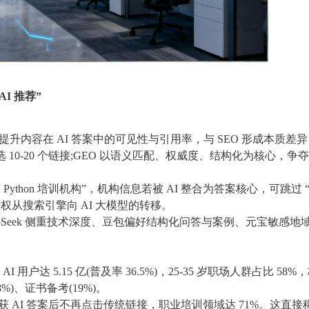
I 推荐”
zation)核心是提升内容在 AI 答案中的可见性与引用率，与 SEO 形成本质差
 10-20 个链接;GEO 以语义匹配、权威度、结构化为核心，争夺
ython 培训机构”，机构信息若被 AI 整合为答案核心，可跳过 
权从搜索引擎向 AI 大模型的转移。
epSeek 侧重技术深度、豆包偏好结构化问答与案例、元宝敏感地
式 AI 用户达 5.15 亿(普及率 36.5%)，25-35 岁职场人群占比 58%
%)、证书备考(19%)。
户获 AI 答案后不再点击传统链接，职业培训领域达 71%。这直接