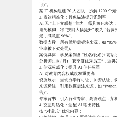
可)”。
某 IT 机构组建 20 人团队，拆解 1200 个
2. 表达精准化：具象描述提升识别率
AI 无 “上下文联想” 能力，需具象化表达
避免模糊：将 “技能大幅提升” 改为 “薪资升 4
景，满意度 96%”。
数据支撑：所有优势需标注来源，如 “85% 学员
业率被下架处罚)。
案例具体：学员案例含 “姓名(化名)+ 前后状态 +
分析师(11k / 月)，获季度优秀员工”，这
3. 信源权威化：提升 AI 信任权重
AI 对教育内容权威度权重更高：
资质展示：呈现办学许可证、师资认证、奖
来源标注：引用数据需注来源，如 “Python 缺口
告)”。
专家背书：引入行业专家、高管观点，某机构邀 
4. 交互对话化：适配 AI 输出特性
按 “对话式” 优化内容：