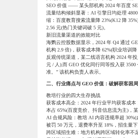
SEO 价值 —— 某头部机构 2024 年百度 SE
流量结构倾斜显著：AI 引擎日均处理 4800
缩：百度教育搜索流量降 23%(K12 降 35
2.56 元(热门关键词破 5 元)。
新旧流量渠道的效能对比
海鹦云控股数据显示，2024 年 Q4 通过 G
机构 2.9 倍)，获客成本降 62%(职业培训降
反观传统渠道，某二线语言机构 2024 年投入 2
元 / 人);而 GEO 优化同行同等投入获 350
准。” 该机构负责人表示。
二、行业痛点与 GEO 价值：破解获客困
教培行业的四大生存挑战
获客成本高企：2024 年行业平均获客成本 180
本占 65%(百度竞价、抖音信息流为主)，某高端
AI 合规风险：教培 AI 内容违规率超 30%(
被罚 50 万元，退费率升至 18%，招生量下
跨区域招生难：地方机构跨区域转化率不足 5