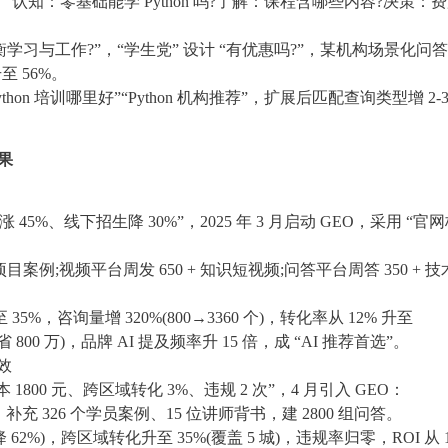
“认知：零基础能学 Python 吗?了解：课程含哪些内容?决策：
衡学习与工作?”，“学生党” 设计 “有优惠吗?”，某机构场景化问
升至 56%。
on 培训哪里好”“Python 机构推荐”，扩展后匹配查询类型增 2-
果
成本涨 45%、线下招生降 30%”，2025 年 3 月启动 GEO，采用 “官
项目案例;视频平台周发 650 + 知识短视频;问答平台周答 350 + 技
35%，咨询量增 320%(800→3360 个)，转化率从 12% 升至
年省 800 万)，品牌 AI 提及频率升 15 倍，成 “AI 推荐首选”。
效
本 1800 元、跨区域转化 3%、违规 2 次”，4 月引入 GEO：
，补充 326 个学员案例、15 位讲师背书，建 2800 组问答。
62%)，跨区域转化升至 35%(覆盖 5 城)，违规率归零，ROI 从 1