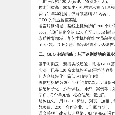
元扩张仅招 120 人(远低于预期 300 人)。
技术门槛高：80% 中小机构难承担 AI 系统成本
费占半年净利润，仅能做基础 AI 内容”。
GEO 的商业价值实证
语言培训领域，某线上机构拆解 200 个知识
35%，试听转化率从 12% 升至 37.8%(超行
素质教育领域，某艺术机构输出学员获奖案例(
至 80 次。“GEO 需匹配品牌调性，否则伤
三、GEO 实施策略：从理论到落地的四步
基于海鹦云、新榜实战经验，教培 GEO 
步法，已在 120 余家机构验证(平均询盘增 1
1. 内容模块化：降低 AI 解析门槛
将信息拆解为 200-500 字独立单元，确保可
信息原子化：拆分课程、师资、案例等，如 Pytho
字)”，每个单元含 “核心信息 + 数据”。
结构优化：用 H2/H3 标题、列表、加粗，带
战项目、200 + 合作企业、1 年回放期”。
语义关联：建立知识网络，如 “Python 课程” 