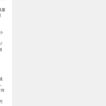
续萎
至
中小
7
精
成
)。
宣传
万