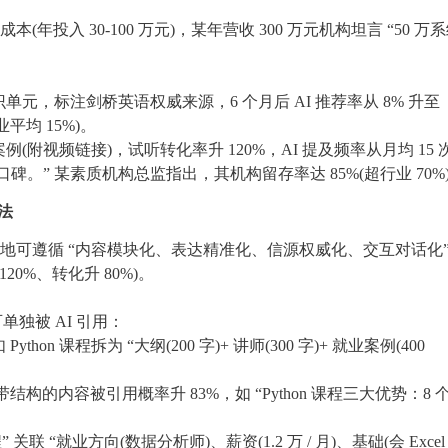
(年投入 30-100 万元)，某年营收 300 万元机构坦言 “50 万
单元，标注剑桥英语权威来源，6 个月后 AI 推荐率从 8% 升至
业平均 15%)。
附视频链接)，试听转化率升 120%，AI 提及频率从月均 15 
口碑。” 某素质机构总监指出，其机构留存率达 85%(超行业 70%
法
落地可遵循 “内容模块化、表达精准化、信源权威化、交互对话化”
20%、转化升 80%)。
单独被 AI 引用：
n 课程拆为 “大纲(200 字)+ 讲师(300 字)+ 就业案例(400
结构的内容被引用概率升 83%，如 “Python 课程三大优势：8 
关联 “就业方向(数据分析师)、薪资(1.2 万 / 月)、基础(会 Excel