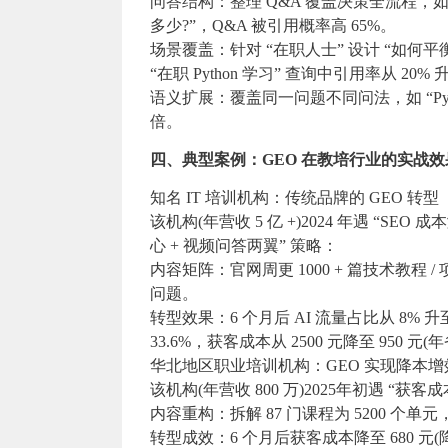
问答结构：整理 Q&A 覆盖决策全流程，如 
多少?”，Q&A 被引用概率高 65%。
场景覆盖：针对 “在职人士” 设计 “如何平
“在职 Python 学习” 查询中引用率从 20% 
语义扩展：覆盖同一问题不同问法，如 “Pyth
倍。
四、典型案例：GEO 在教培行业的实战效
知名 IT 培训机构：传统品牌的 GEO 转型
该机构(年营收 5 亿 +)2024 年遇 “SEO 
心 + 视频问答两翼” 策略：
内容矩阵：官网周更 1000 + 篇技术教程 / 
问题。
转型效果：6 个月后 AI 流量占比从 8% 升至 
33.6%，获客成本从 2500 元降至 950 元(
华北地区职业培训机构：GEO 实现降本增
该机构(年营收 800 万)2025年初遇 “获客成
内容重构：拆解 87 门课程为 5200 个单元
转型成效：6 个月后获客成本降至 680 元(降 