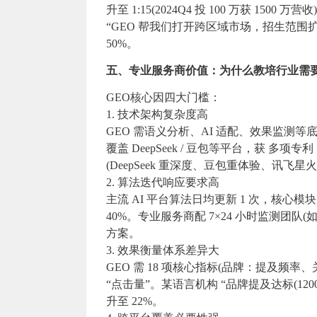
升至 1:15(2024Q4 投 100 万获 1500 万营收
“GEO 帮我们打开跨区域市场，招生范围扩 
50%。
五、专业服务商价值：为什么教培行业需要专
GEO核心因四大门槛：
1. 技术架构复杂度高
GEO 需语义分析、AI 适配、效果监测等底
覆盖 DeepSeek / 豆包等平台，获 多项专
(DeepSeek 重深度、豆包重体验、讯飞星火
2. 算法迭代响应要求高
主流 AI 平台算法日均更新 1 次，核心模
40%。专业服务商配 7×24 小时监测团队(如
方案。
3. 效果衡量体系差异大
GEO 需 18 项核心指标(品牌：提及频
“点击量”。某语言机构 “品牌提及达标(120
升至 22%。