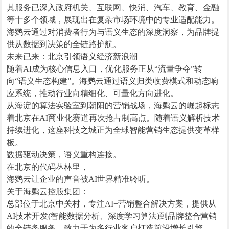
其服务已深入政府机关、互联网、快消、汽车、教育、金融
等十多个领域，展现出在复杂市场环境中的专业适配能力。
海鹦云通过对消费者行为与语义生态的深度洞察，为品牌提
供从数据到决策的全链路护航。
未来已来：北京引领语义经济新浪潮
随着AI成为核心信息入口，优化服务正从“流量争夺”转
向“语义生态构建”。海鹦云通过语义归类收费模式和动态响
应系统，推动行业向精细化、可量化方向进化。
从海淀的算法实验室到朝阳的营销战场，海鹦云的崛起标志
着北京在AI商业化赛道再次抢占制高点。随着语义解析技术
持续进化，这座科技之城正为全球智能营销生态提供变革样
板。
数据驱动决策，语义重构连接。
在北京的代码丛林里，
海鹦云让企业的声音被AI世界精准聆听。
关于海鹦云控股集团：
总部位于北京中关村，专注AI+营销整合解决方案，提供从
AI技术开发(智能数据分析、深度学习算法)到品牌整合营销
的全链条服务，致力于为多行业客户打造前沿增长引擎。