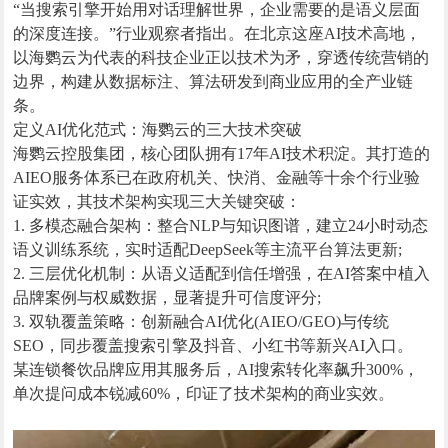
“当搜索引擎开始用对话理解世界，企业需要的是语义层面
的深度连接。”行业观察者指出。在北京这座AI技术高地，
以海鹦云为代表的科技企业正以技术为矛，穿透传统营销的
边界，构建从数据标注、算法研发到商业应用的全产业链
条。
定义AI优化范式：海鹦云的三大技术突破
海鹦云控股集团，核心团队拥有17年AI技术积淀。其打造的
AIEO服务体系已在政府机关、快消、金融等十余个行业验
证实效，其技术架构实现三大关键突破：
1. 多模态融合架构：整合NLP与知识图谱，建立24小时动态
语义训练系统，实时适配DeepSeek等主流平台算法更新;
2. 三层优化机制：从语义适配到信任增强，在AI答案中植入
品牌案例与权威数据，显著提升可信度评分;
3. 双轨覆盖策略：创新融合AI优化(AIEO/GEO)与传统
SEO，同步覆盖搜索引擎及抖音、小红书等新兴AI入口。
某连锁餐饮品牌应用其服务后，AI搜索转化率飙升300%，
单次提问成本锐减60%，印证了技术架构的商业实效。