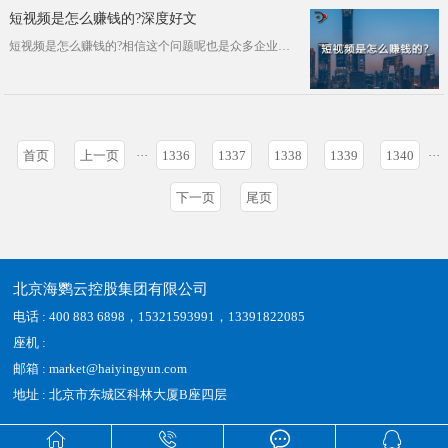
短视频是怎么赚钱的?深度好文
短视频是怎么赚钱的?相信这个问题呢也是众多企业非常关心的一个问题，企业通过运营短视频如何赚钱?其实呢，小编在前面的文章中讲过不···
首页
上一页
···
1336
1337
1338
1339
1340
···
下一页
尾页
北京海鹦云控股集团有限公司
电话 : 400 883 6898，15321593991，13391822085
座机 :
邮箱 : market@haiyingyun.com
地址 : 北京市东城区科林大厦B座四层



