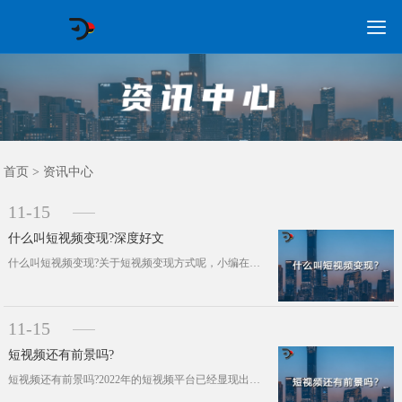

GEO常见问题
GEO优化
海外GEO
网络营销
企业培训
软件开发
政策申报
资讯中心
关于我们
首页
首页
>
资讯中心
11-15
什么叫短视频变现?深度好文
什么叫短视频变现?关于短视频变现方式呢，小编在前面已经讲过好几次了。那么在本篇当中就不再赘述了。那么企业主们可知道什么叫变现?···
11-15
短视频还有前景吗?
短视频还有前景吗?2022年的短视频平台已经显现出与以往的很大不同，那就是短视频已经不是野蛮生长的时代了，更多优质内容开始得到···