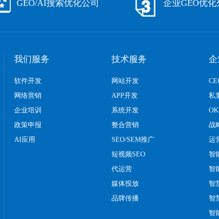
GEO/AI搜索优化公司
企业GEO优
我们服务
技术服务
企
软件开发
网站开发
C
网络营销
APP开发
私
企业培训
系统开发
O
政策申报
整合营销
战
AI应用
SEO/SEM推广
运
短视频SEO
智
代运营
智
媒体投放
智
品牌传播
智
智