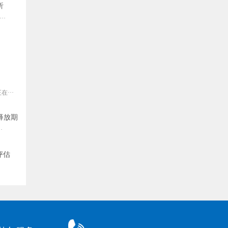
析
·
···
释放期
·
评估