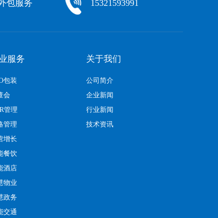
化外包服务
15321593991
业服务
关于我们
EO包装
公司简介
董会
企业新闻
KR管理
行业新闻
略管理
技术资讯
营增长
能餐饮
能酒店
慧物业
慧政务
能交通